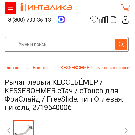
8 (800) 700-36-13
Главная
Бренды
KESSEBOHMER - кухонные аксессуа
Рычаг левый КЕССЕБЁМЕР /
KESSEBOHMER еТач / eTouch для
ФриСлайд / FreeSlide, тип O, левая,
никель, 2719640006
Увеличить фото