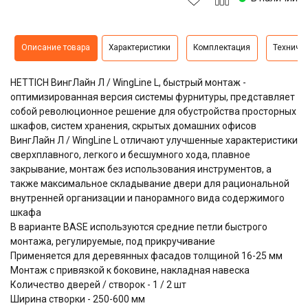
Описание товара
Характеристики
Комплектация
Техниче
HETTICH ВингЛайн Л / WingLine L, быстрый монтаж -
оптимизированная версия системы фурнитуры, представляет
собой революционное решение для обустройства просторных
шкафов, систем хранения, скрытых домашних офисов
ВингЛайн Л / WingLine L отличают улучшенные характеристики
сверхплавного, легкого и бесшумного хода, плавное
закрывание, монтаж без использования инструментов, а
также максимальное складывание двери для рациональной
внутренней организации и панорамного вида содержимого
шкафа
В варианте BASE используются средние петли быстрого
монтажа, регулируемые, под прикручивание
Применяется для деревянных фасадов толщиной 16-25 мм
Монтаж с привязкой к боковине, накладная навеска
Количество дверей / створок - 1 / 2 шт
Ширина створки - 250-600 мм