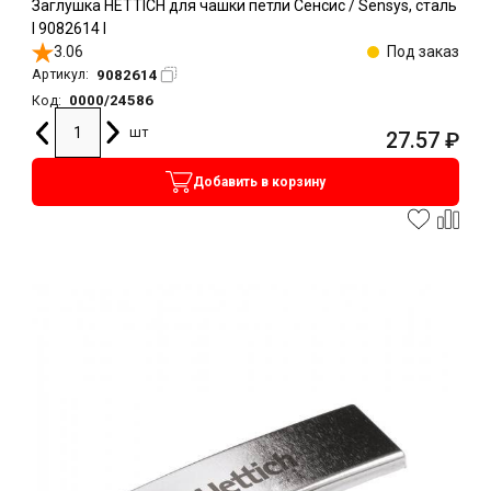
Заглушка HETTICH для чашки петли Сенсис / Sensys, сталь
l 9082614 l
3.06
Под заказ
9082614
Артикул:
0000/24586
Код:
шт
27.57
₽
Добавить в корзину