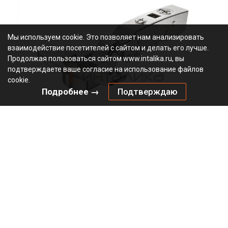
Мы используем cookie. Это позволяет нам анализировать
взаимодействие посетителей с сайтом и делать его лучше.
Продолжая пользоваться сайтом www.intalika.ru, вы
подтверждаете ваше согласие на использование файлов
cookie.
Подробнее →
Подтверждаю
Петля HETTICH Сенсис / Sensys 8631I (B12.5) 95°, для
дверей 15-32 мм, накладная, с доводчиком, Ø35, под
саморезы, никель
2.85
В наличии
9090260
Артикул:
0000/24387
Код:
шт
546.34
₽