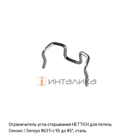
Ограничитель угла открывания HETTICH для петель
Сенсис / Sensys 8631I c 95 до 85°, сталь