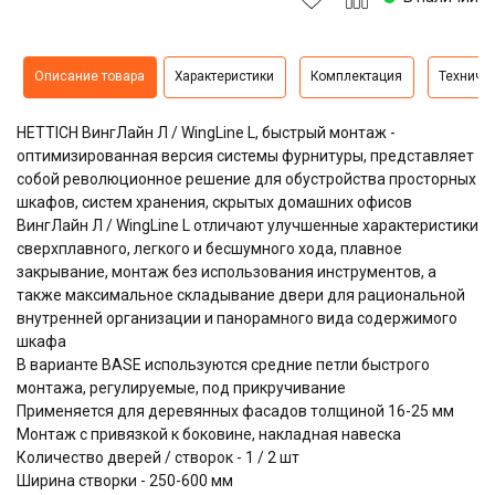
Описание товара
Характеристики
Комплектация
Техниче
HETTICH ВингЛайн Л / WingLine L, быстрый монтаж -
оптимизированная версия системы фурнитуры, представляет
собой революционное решение для обустройства просторных
шкафов, систем хранения, скрытых домашних офисов
ВингЛайн Л / WingLine L отличают улучшенные характеристики
сверхплавного, легкого и бесшумного хода, плавное
закрывание, монтаж без использования инструментов, а
также максимальное складывание двери для рациональной
внутренней организации и панорамного вида содержимого
шкафа
В варианте BASE используются средние петли быстрого
монтажа, регулируемые, под прикручивание
Применяется для деревянных фасадов толщиной 16-25 мм
Монтаж с привязкой к боковине, накладная навеска
Количество дверей / створок - 1 / 2 шт
Ширина створки - 250-600 мм