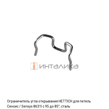
Ограничитель угла открывания HETTICH для петель
Сенсис / Sensys 8631I c 95 до 85°, сталь