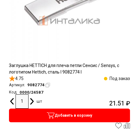
Заглушка HETTICH для плеча петли Сенсис / Sensys, с
логотипом Hettich, сталь l 9082774 l
4.75
Под заказ
9082774
Артикул:
0000/24587
Код:
шт
21.51
₽
Добавить в корзину