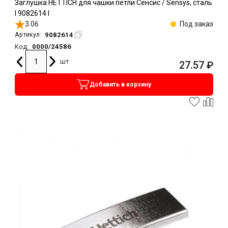
Заглушка HETTICH для чашки петли Сенсис / Sensys, сталь
l 9082614 l
3.06
Под заказ
9082614
Артикул:
0000/24586
Код:
шт
27.57
₽
Добавить в корзину