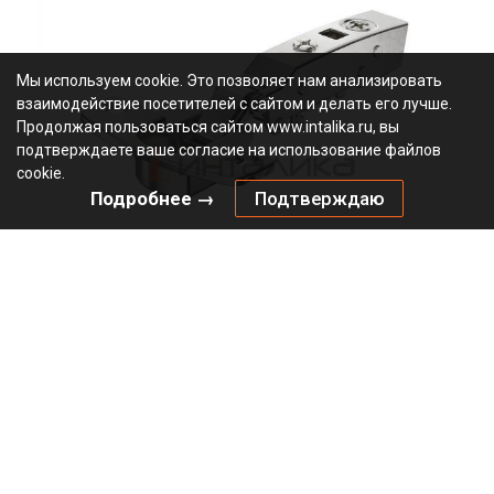
Мы используем cookie. Это позволяет нам анализировать
взаимодействие посетителей с сайтом и делать его лучше.
Продолжая пользоваться сайтом www.intalika.ru, вы
подтверждаете ваше согласие на использование файлов
cookie.
Подробнее →
Подтверждаю
Петля HETTICH Сенсис / Sensys 8631I (B12.5) 95°, для
дверей 15-32 мм, накладная, с доводчиком, Ø35, под
саморезы, никель
2.85
В наличии
9090260
Артикул:
0000/24387
Код:
шт
546.34
₽