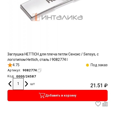
Заглушка HETTICH для плеча петли Сенсис / Sensys, с
логотипом Hettich, сталь l 9082774 l
4.75
Под заказ
9082774
Артикул:
0000/24587
Код:
шт
21.51
₽
Добавить в корзину