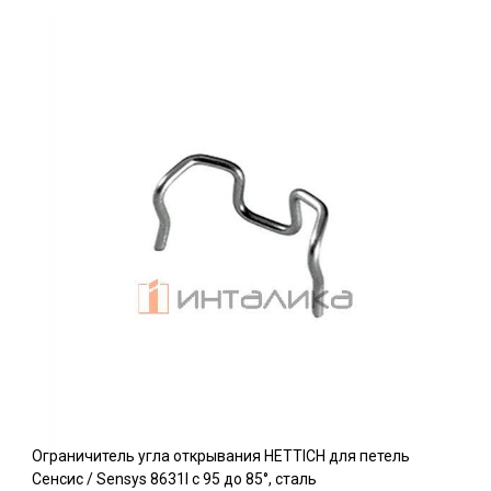
Ограничитель угла открывания HETTICH для петель
Сенсис / Sensys 8631I c 95 до 85°, сталь