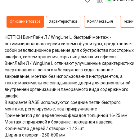
Описание товара
Характеристики
Комплектация
Техниче
HETTICH ВингЛайн Л / WingLine L, быстрый монтаж -
оптимизированная версия системы фурнитуры, представляет
собой революционное решение для обустройства просторных
шкафов, систем хранения, скрытых домашних офисов
ВингЛайн Л / WingLine L отличают улучшенные характеристики
сверхплавного, легкого и бесшумного хода, плавное
закрывание, монтаж без использования инструментов, а
также максимальное складывание двери для рациональной
внутренней организации и панорамного вида содержимого
шкафа
В варианте BASE используются средние петли быстрого
монтажа, регулируемые, под прикручивание
Применяется для деревянных фасадов толщиной 16-25 мм
Монтаж с привязкой к боковине, накладная навеска
Количество дверей / створок - 1 / 2 шт
Ширина створки - 250-600 мм