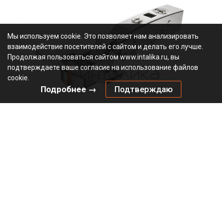
Мы используем cookie. Это позволяет нам анализировать
взаимодействие посетителей с сайтом и делать его лучше.
Продолжая пользоваться сайтом www.intalika.ru, вы
подтверждаете ваше согласие на использование файлов
cookie.
Подробнее →
Подтверждаю
Петля HETTICH Сенсис / Sensys 8631I (B12.5) 95°, для
дверей 15-32 мм, накладная, с доводчиком, Ø35, под
саморезы, никель
2.85
В наличии
9090260
Артикул:
0000/24387
Код:
шт
546.34
₽