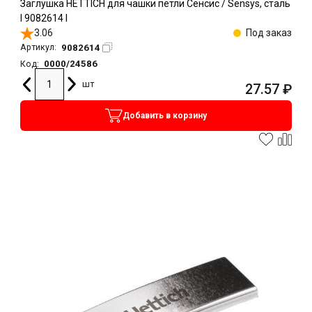
Заглушка HETTICH для чашки петли Сенсис / Sensys, сталь
l 9082614 l
3.06
Под заказ
9082614
Артикул:
0000/24586
Код:
шт
27.57
₽
Добавить в корзину