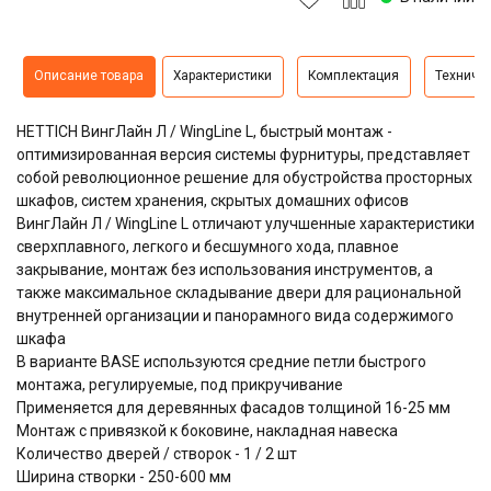
Описание товара
Характеристики
Комплектация
Техниче
HETTICH ВингЛайн Л / WingLine L, быстрый монтаж -
оптимизированная версия системы фурнитуры, представляет
собой революционное решение для обустройства просторных
шкафов, систем хранения, скрытых домашних офисов
ВингЛайн Л / WingLine L отличают улучшенные характеристики
сверхплавного, легкого и бесшумного хода, плавное
закрывание, монтаж без использования инструментов, а
также максимальное складывание двери для рациональной
внутренней организации и панорамного вида содержимого
шкафа
В варианте BASE используются средние петли быстрого
монтажа, регулируемые, под прикручивание
Применяется для деревянных фасадов толщиной 16-25 мм
Монтаж с привязкой к боковине, накладная навеска
Количество дверей / створок - 1 / 2 шт
Ширина створки - 250-600 мм