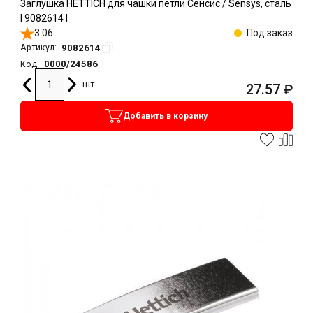
Заглушка HETTICH для чашки петли Сенсис / Sensys, сталь
l 9082614 l
3.06
Под заказ
9082614
Артикул:
0000/24586
Код:
шт
27.57
₽
Добавить в корзину