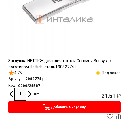
Заглушка HETTICH для плеча петли Сенсис / Sensys, с
логотипом Hettich, сталь l 9082774 l
4.75
Под заказ
9082774
Артикул:
0000/24587
Код:
шт
21.51
₽
Добавить в корзину