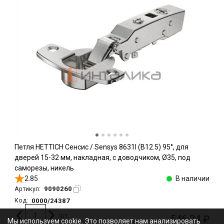
Петля HETTICH Сенсис / Sensys 8631I (B12.5) 95°, для
дверей 15-32 мм, накладная, с доводчиком, Ø35, под
саморезы, никель
2.85
В наличии
9090260
Артикул:
0000/24387
Код:
шт
546.34
₽
Мы используем cookie. Это позволяет нам анализировать