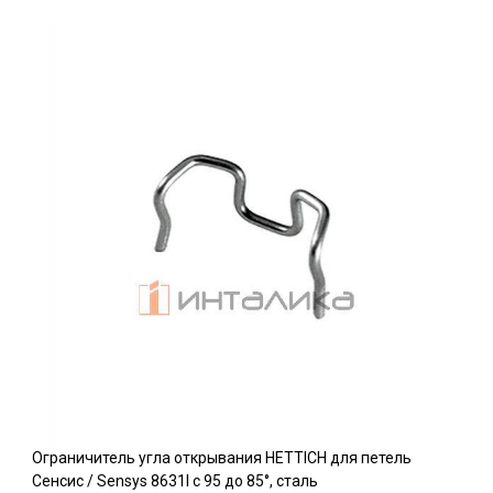
Ограничитель угла открывания HETTICH для петель
Сенсис / Sensys 8631I c 95 до 85°, сталь