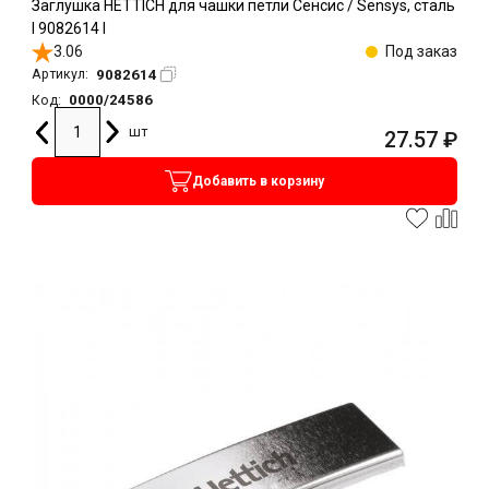
Заглушка HETTICH для чашки петли Сенсис / Sensys, сталь
l 9082614 l
3.06
Под заказ
9082614
Артикул:
0000/24586
Код:
шт
27.57
₽
Добавить в корзину