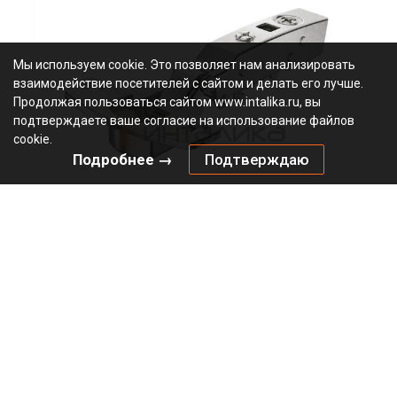
Мы используем cookie. Это позволяет нам анализировать
взаимодействие посетителей с сайтом и делать его лучше.
Продолжая пользоваться сайтом www.intalika.ru, вы
подтверждаете ваше согласие на использование файлов
cookie.
Подробнее →
Подтверждаю
Петля HETTICH Сенсис / Sensys 8631I (B12.5) 95°, для
дверей 15-32 мм, накладная, с доводчиком, Ø35, под
саморезы, никель
2.85
В наличии
9090260
Артикул:
0000/24387
Код:
шт
546.34
₽