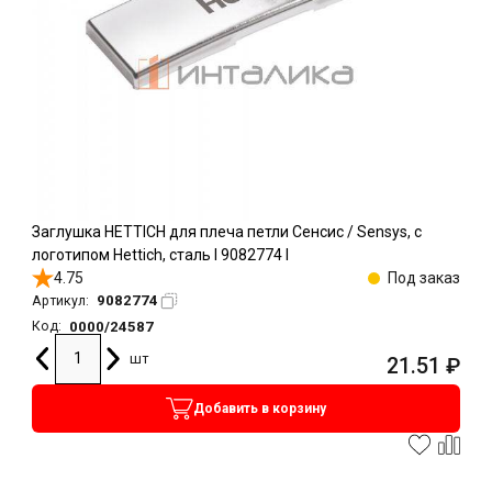
Заглушка HETTICH для плеча петли Сенсис / Sensys, с
логотипом Hettich, сталь l 9082774 l
4.75
Под заказ
9082774
Артикул:
0000/24587
Код:
шт
21.51
₽
Добавить в корзину