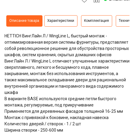
Описание товара
Характеристики
Комплектация
Техниче
HETTICH ВингЛайн Л / WingLine L, быстрый монтаж -
оптимизированная версия системы фурнитуры, представляет
собой революционное решение для обустройства просторных
шкафов, систем хранения, скрытых домашних офисов
ВингЛайн Л / WingLine L отличают улучшенные характеристики
сверхплавного, легкого и бесшумного хода, плавное
закрывание, монтаж без использования инструментов, а
также максимальное складывание двери для рациональной
внутренней организации и панорамного вида содержимого
шкафа
В варианте BASE используются средние петли быстрого
монтажа, регулируемые, под прикручивание
Применяется для деревянных фасадов толщиной 16-25 мм
Монтаж с привязкой к боковине, накладная навеска
Количество дверей / створок - 1 / 2 шт
Ширина створки - 250-600 мм