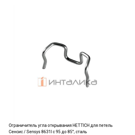
Ограничитель угла открывания HETTICH для петель
Сенсис / Sensys 8631I c 95 до 85°, сталь