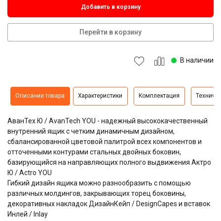
Добавить в корзину
Перейти в корзину
В наличии
Описание товара
Характеристики
Комплектация
Техниче
АванТех Ю / AvanTech YOU - надежный высококачественный
внутренний ящик с четким динамичным дизайном,
сбалансированной цветовой палитрой всех компонентов и
отточенными контурами стальных двойных боковин,
базирующийся на направляющих полного выдвижения Актро
Ю / Actro YOU
Гибкий дизайн ящика можно разнообразить с помощью
различных молдингов, закрывающих торец боковины,
декоративных накладок ДизайнКейп / DesignCapes и вставок
Инлей / Inlay