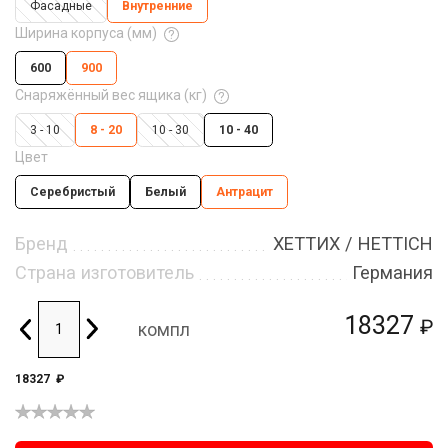
Фасадные
Внутренние
Ширина корпуса (мм)
600
900
Снаряжённый вес ящика (кг)
3 - 10
8 - 20
10 - 30
10 - 40
Цвет
Серебристый
Белый
Антрацит
Бренд
ХЕТТИХ / HETTICH
Страна изготовитель
Германия
18327
₽
компл
18327
₽