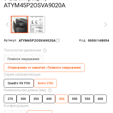
ATYM45P2OSVA9020A
Увеличить фото
ATYM45P2OSVA9020A
0000/148054
Артикул:
Код:
Технология движения
Плавное закрывание
Открывание от нажатия | Плавное закрывание
Серия направляющих
Quadro V6 YOU
Actro YOU
Номинальная длина (мм)
270
300
350
400
450
500
550
600
Конфигурация