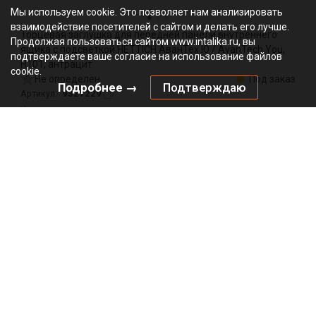
Мы используем cookie. Это позволяет нам анализировать
взаимодействие посетителей с сайтом и делать его лучше.
Торцевая заглушка для передней панели внутреннего
Продолжая пользоваться сайтом www.intalika.ru, вы
ящика с подсветкой HETTICH АванТех Ю / AvanTech You,
подтверждаете ваше согласие на использование файлов
H101, антрацит
cookie.
Не определен
Под заказ
Подробнее →
Подтверждаю
9327229
Артикул:
0000/164113
Код:
шт
33.18
₽
Добавить в корзину
Подписаться на рассылку
*