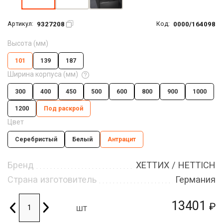
9327208
0000/164098
Артикул:
Код:
Высота (мм)
101
139
187
Ширина корпуса (мм)
300
400
450
500
600
800
900
1000
1200
Под раскрой
Цвет
Серебристый
Белый
Антрацит
Бренд
ХЕТТИХ / HETTICH
Страна изготовитель
Германия
13401
₽
шт