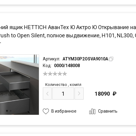
ний ящик HETTICH АванТех Ю Актро Ю Открывание на
Push to Open Silent, полное выдвижение, H101, NL300,
т
Артикул:
ATYM30P2OSVA9010A
Код:
0000/148008
Количество
,
компл
18090
₽
Сравнить
В избранное