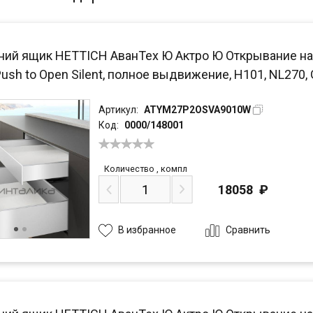
ний ящик HETTICH АванТех Ю Актро Ю Открывание на
Push to Open Silent, полное выдвижение, H101, NL270
Артикул:
ATYM27P2OSVA9010W
Код:
0000/148001
Количество
,
компл
18058
₽
Сравнить
В избранное