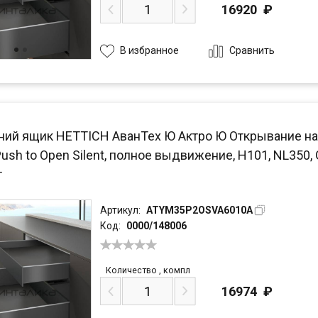
16920
₽
Сравнить
В избранное
ний ящик HETTICH АванТех Ю Актро Ю Открывание на
Push to Open Silent, полное выдвижение, H101, NL350,
т
Артикул:
ATYM35P2OSVA6010A
Код:
0000/148006
Количество
,
компл
16974
₽