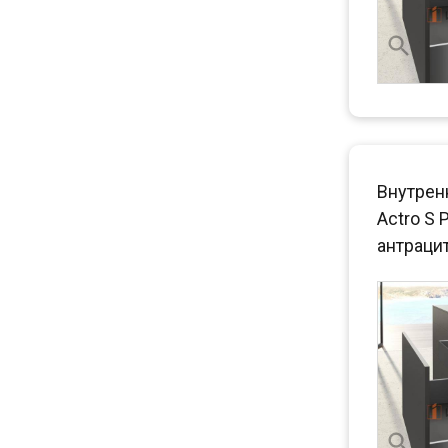
Внутрен
Actro S 
антраци