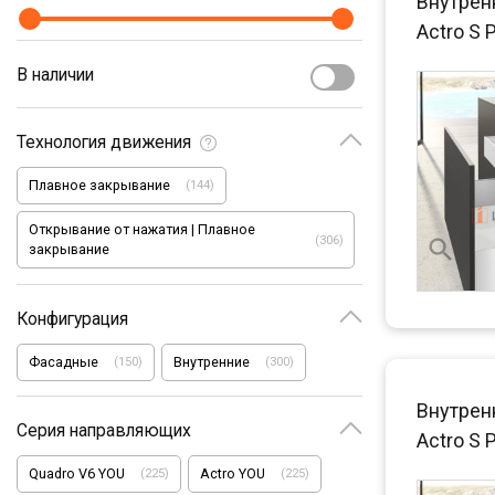
Внутрен
Actro S 
В наличии
Технология движения
Плавное закрывание
(
144
)
Открывание от нажатия | Плавное
(
306
)
закрывание
Конфигурация
Фасадные
Внутренние
(
150
)
(
300
)
Внутрен
Серия направляющих
Actro S 
Quadro V6 YOU
Actro YOU
(
225
)
(
225
)