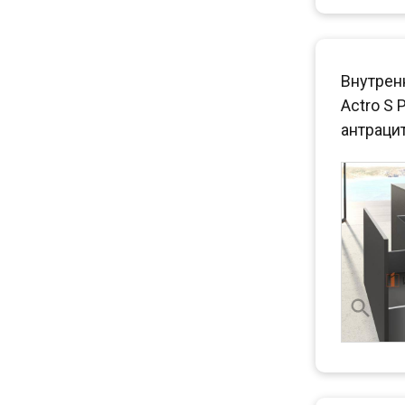
Внутрен
Actro S 
антраци