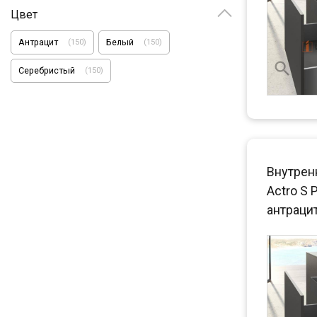
Цвет
Антрацит
Белый
(
150
)
(
150
)
Серебристый
(
150
)
Внутрен
Actro S 
антраци