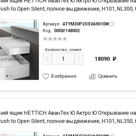
ний ящик HETTICH АванТех Ю Актро Ю Открывание на
Push to Open Silent, полное выдвижение, H101, NL300
Артикул:
ATYM30P2OSVA9010W
Код:
0000/148002
Количество
,
компл
18090
₽
Сравнить
В избранное
ний ящик HETTICH АванТех Ю Актро Ю Открывание на
Push to Open Silent, полное выдвижение, H101, NL350