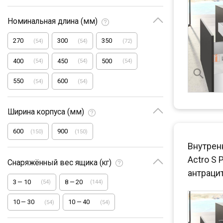
Номинальная длина (мм)
270
300
350
(
54
)
(
54
)
(
72
)
400
450
500
(
54
)
(
54
)
(
54
)
550
600
(
54
)
(
54
)
Ширина корпуса (мм)
600
900
(
150
)
(
150
)
Внутрен
Actro S 
Снаряжённый вес ящика (кг)
антраци
3
—
10
8
—
20
(
54
)
(
144
)
10
—
30
10
—
40
(
54
)
(
54
)