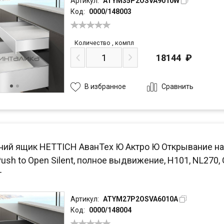
Артикул:
ATYM35P2OSVA9010W
Код:
0000/148003
Количество
,
компл
18144
₽
Сравнить
В избранное
ний ящик HETTICH АванТех Ю Актро Ю Открывание на
Push to Open Silent, полное выдвижение, H101, NL270,
т
Артикул:
ATYM27P2OSVA6010A
Код:
0000/148004