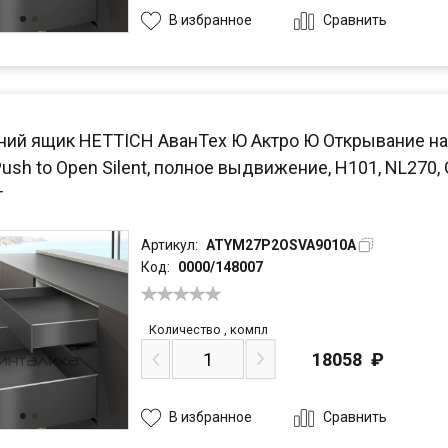
Сравнить
В избранное
ний ящик HETTICH АванТех Ю Актро Ю Открывание на
Push to Open Silent, полное выдвижение, H101, NL270,
т
Артикул:
ATYM27P2OSVA9010A
Код:
0000/148007
Количество
,
компл
18058
₽
Сравнить
В избранное