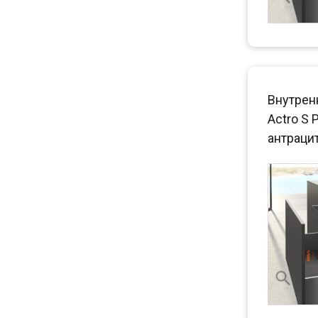
Внутрен
Actro S 
антраци