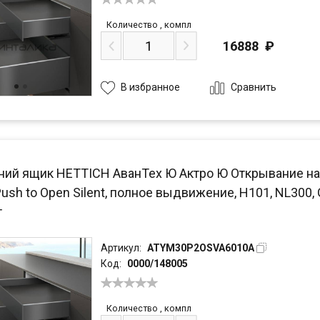
Количество
,
компл
16888
₽
Сравнить
В избранное
ний ящик HETTICH АванТех Ю Актро Ю Открывание на
Push to Open Silent, полное выдвижение, H101, NL300,
т
Артикул:
ATYM30P2OSVA6010A
Код:
0000/148005
Количество
,
компл