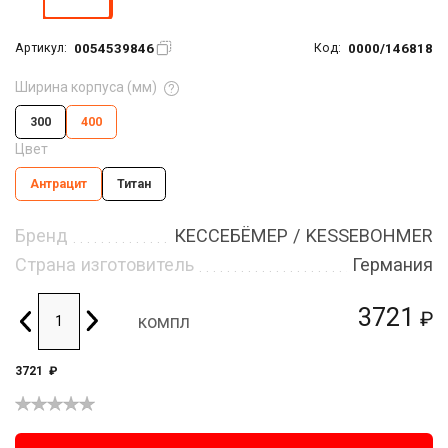
0054539846
0000/146818
Артикул:
Код:
Ширина корпуса (мм)
300
400
Цвет
Антрацит
Титан
Бренд
КЕССЕБЁМЕР / KESSEBOHMER
Страна изготовитель
Германия
3721
₽
компл
3721
₽