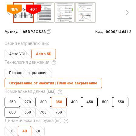
NEW
HOT
A5DP2OS23
0000/146412
Артикул:
Код:
Серия направляющих
Actro YOU
Actro 5D
Технология движения
Плавное закрывание
Открывание от нажатия | Плавное закрывание
Номинальная длина (мм)
250
270
300
350
400
450
500
550
600
650
700
750
Динамическая нагрузка (кг)
10
40
70