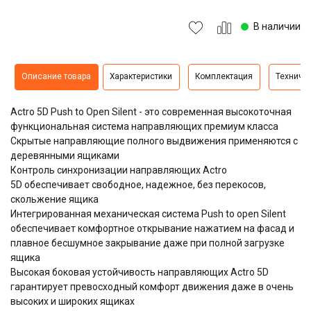
В наличии
Описание товара
Характеристики
Комплектация
Техниче
Actro 5D Push to Open Silent - это современная высокоточная
функциональная система направляющих премиум класса
Скрытые направляющие полного выдвижения применяются с
деревянными ящиками
Контроль синхронизации направляющих Actro
5D обеспечивает свободное, надежное, без перекосов,
скольжение ящика
Интегрированная механическая система Push to open Silent
обеспечивает комфортное открывание нажатием на фасад и
плавное бесшумное закрывание даже при полной загрузке
ящика
Высокая боковая устойчивость направляющих Actro 5D
гарантирует превосходный комфорт движения даже в очень
высоких и широких ящиках