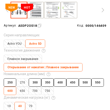
NEW
HOT
A5DP2OS18
0000/146409
Артикул:
Код:
Серия направляющих
Actro YOU
Actro 5D
Технология движения
Плавное закрывание
Открывание от нажатия | Плавное закрывание
Номинальная длина (мм)
250
270
300
350
400
450
500
550
600
650
700
750
Динамическая нагрузка (кг)
10
40
70