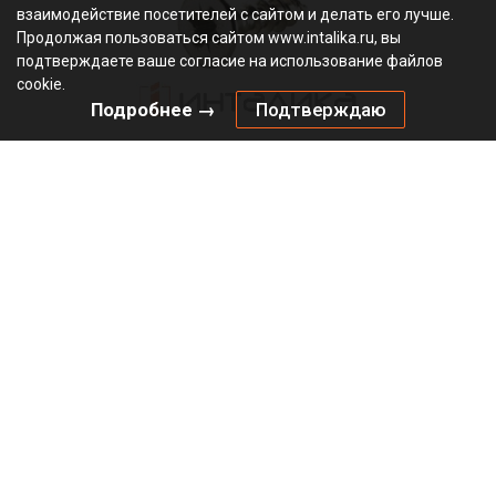
взаимодействие посетителей с сайтом и делать его лучше.
Продолжая пользоваться сайтом www.intalika.ru, вы
подтверждаете ваше согласие на использование файлов
cookie.
Подробнее →
Подтверждаю
Саморез HETTICH с потайной крестообразной головкой РЗ
/ PZ 2, для крепления чашки петли, Ø3.5х16 мм, никель
Не определен
В наличии
71925
Артикул:
0000/27534
Код:
шт
5.98
₽
Добавить в корзину