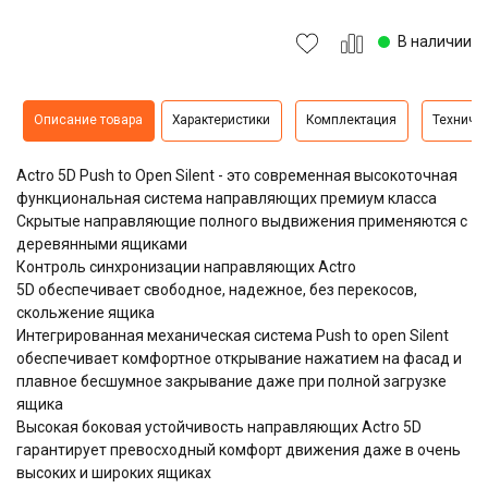
В наличии
Описание товара
Характеристики
Комплектация
Техниче
Actro 5D Push to Open Silent - это современная высокоточная
функциональная система направляющих премиум класса
Скрытые направляющие полного выдвижения применяются с
деревянными ящиками
Контроль синхронизации направляющих Actro
5D обеспечивает свободное, надежное, без перекосов,
скольжение ящика
Интегрированная механическая система Push to open Silent
обеспечивает комфортное открывание нажатием на фасад и
плавное бесшумное закрывание даже при полной загрузке
ящика
Высокая боковая устойчивость направляющих Actro 5D
гарантирует превосходный комфорт движения даже в очень
высоких и широких ящиках