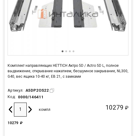
Комплект направляющих HETTICH Актро 5D / Actro 5D L, полное
выдвижение, открывание нажатием, бесшумное закрывание, NL300,
G40, вес ящика 10-40 кг, ЕВ 21, с замками
A5DP2OS22
Артикул:
0000/146411
Код:
10279
₽
компл
10279
₽