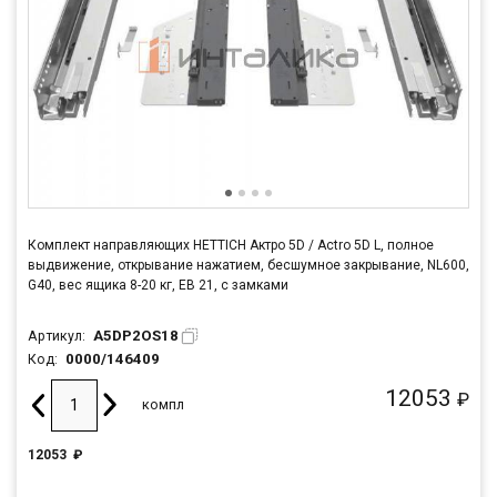
Комплект направляющих HETTICH Актро 5D / Actro 5D L, полное
выдвижение, открывание нажатием, бесшумное закрывание, NL600,
G40, вес ящика 8-20 кг, ЕВ 21, с замками
A5DP2OS18
Артикул:
0000/146409
Код:
12053
₽
компл
12053
₽