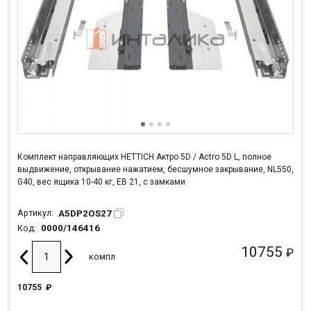
Комплект направляющих HETTICH Актро 5D / Actro 5D L, полное
выдвижение, открывание нажатием, бесшумное закрывание, NL550,
G40, вес ящика 10-40 кг, ЕВ 21, с замками
A5DP2OS27
Артикул:
0000/146416
Код:
10755
₽
компл
10755
₽