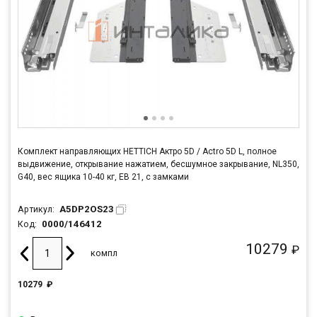
Комплект направляющих HETTICH Актро 5D / Actro 5D L, полное
выдвижение, открывание нажатием, бесшумное закрывание, NL350,
G40, вес ящика 10-40 кг, ЕВ 21, с замками
A5DP2OS23
Артикул:
0000/146412
Код:
10279
₽
компл
10279
₽