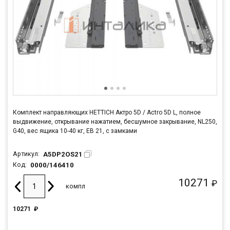
Комплект направляющих HETTICH Актро 5D / Actro 5D L, полное
выдвижение, открывание нажатием, бесшумное закрывание, NL250,
G40, вес ящика 10-40 кг, ЕВ 21, с замками
A5DP2OS21
Артикул:
0000/146410
Код:
10271
₽
компл
10271
₽