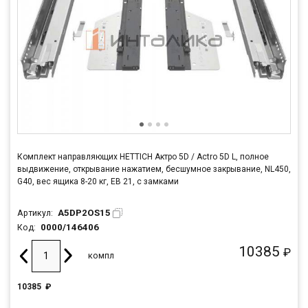
Комплект направляющих HETTICH Актро 5D / Actro 5D L, полное
выдвижение, открывание нажатием, бесшумное закрывание, NL450,
G40, вес ящика 8-20 кг, ЕВ 21, с замками
A5DP2OS15
Артикул:
0000/146406
Код:
10385
₽
компл
10385
₽