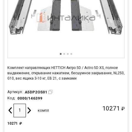
Комплект направляющих HETTICH Актро 5D / Actro 5D XS, полное
выдвижение, открывание нажатием, бесшумное закрывание, NL250,
G10, вес ящика 3-10 кг, ЕВ 21, с замками
A5DP2OS01
Артикул:
0000/146399
Код:
10271
₽
компл
10271
₽