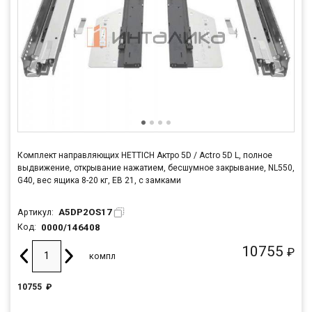
Комплект направляющих HETTICH Актро 5D / Actro 5D L, полное
выдвижение, открывание нажатием, бесшумное закрывание, NL550,
G40, вес ящика 8-20 кг, ЕВ 21, с замками
A5DP2OS17
Артикул:
0000/146408
Код:
10755
₽
компл
10755
₽