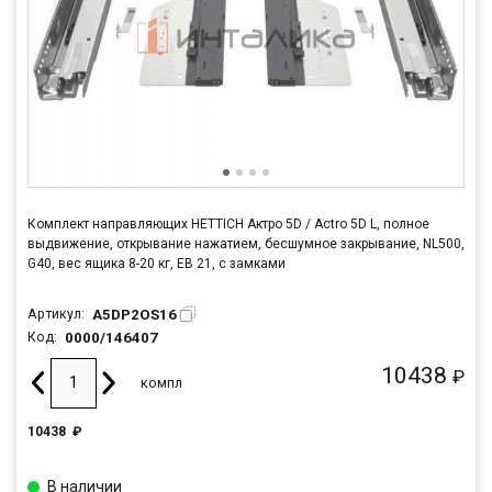
Комплект направляющих HETTICH Актро 5D / Actro 5D L, полное
выдвижение, открывание нажатием, бесшумное закрывание, NL500,
G40, вес ящика 8-20 кг, ЕВ 21, с замками
A5DP2OS16
Артикул:
0000/146407
Код:
10438
₽
компл
10438
₽
В наличии