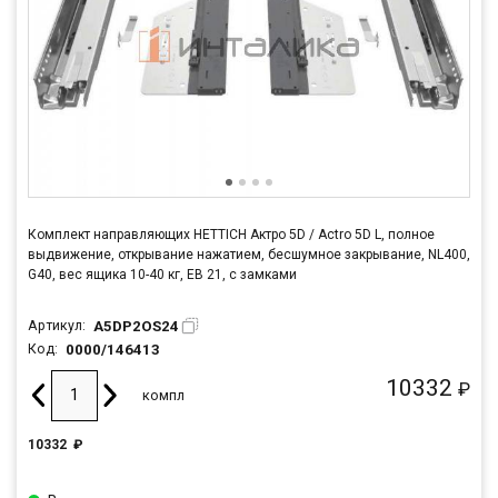
Комплект направляющих HETTICH Актро 5D / Actro 5D L, полное
выдвижение, открывание нажатием, бесшумное закрывание, NL400,
G40, вес ящика 10-40 кг, ЕВ 21, с замками
A5DP2OS24
Артикул:
0000/146413
Код:
10332
₽
компл
10332
₽