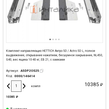
Комплект направляющих HETTICH Актро 5D / Actro 5D L, полное
выдвижение, открывание нажатием, бесшумное закрывание, NL450,
G40, вес ящика 10-40 кг, ЕВ 21, с замками
A5DP2OS25
Артикул:
0000/146414
Код:
10385
₽
компл
10385
₽