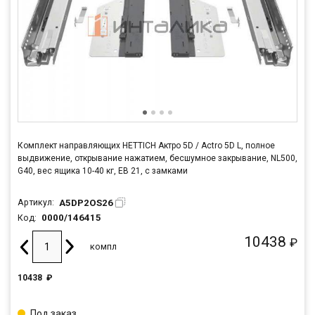
Комплект направляющих HETTICH Актро 5D / Actro 5D L, полное
выдвижение, открывание нажатием, бесшумное закрывание, NL500,
G40, вес ящика 10-40 кг, ЕВ 21, с замками
A5DP2OS26
Артикул:
0000/146415
Код:
10438
₽
компл
10438
₽
Под заказ