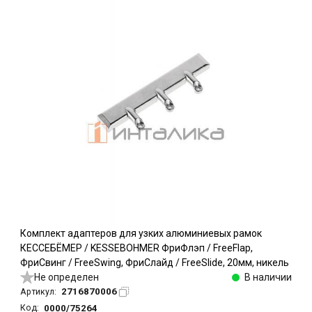
Комплект адаптеров для узких алюминиевых рамок
КЕССЕБЁМЕР / KESSEBOHMER ФриФлэп / FreeFlap,
ФриСвинг / FreeSwing, ФриСлайд / FreeSlide, 20мм, никель
Не определен
В наличии
2716870006
Артикул:
0000/75264
Код: