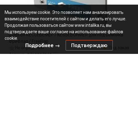
Мы используем cookie. Это позволяет нам анализировать
взаимодействие посетителей с сайтом и делать его лучше.
Продолжая пользоваться сайтом www.intalika.ru, вы
подтверждаете ваше согласие на использование файлов
Шаблон КЕССЕБЁМЕР / KESSEBOHMER для подъемника
cookie.
ФриФлэп / FreeFlap
Подробнее →
Подтверждаю
Не определен
Под заказ
2719907040
Артикул:
0000/147847
Код:
шт
1379.00
₽
Добавить в корзину
Подписаться на рассылку