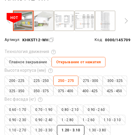
Увеличить фото
HOT
KHKST12-WH
0000/145709
Артикул:
Код:
Технология движения
Плавное закрывание
Открывание от нажатия
Высота корпуса (мм)
200 - 225
225 - 250
250 - 275
275 - 300
300 - 325
325 - 350
350 - 375
375 - 400
400 - 425
425 - 450
Вес фасада (кг)
0.60 - 1.70
0.70 - 1.90
0.80 - 2.10
0.90 - 2.60
0.90 - 2.30
0.90 - 2.40
1 - 2.80
1 - 2.60
1.10 - 3.10
1.10 - 2.70
1.20 - 3.30
1.20 - 3.10
1.30 - 3.80