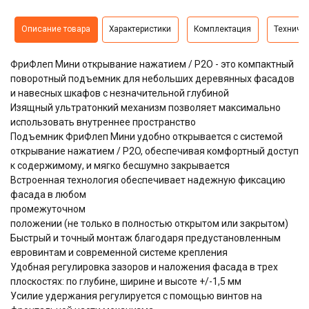
Описание товара
Характеристики
Комплектация
Техниче
ФриФлеп Мини открывание нажатием / P2O - это компактный
поворотный подъемник для небольших деревянных фасадов
и навесных шкафов с незначительной глубиной
Изящный ультратонкий механизм позволяет максимально
использовать внутреннее пространство
Подъемник ФриФлеп Мини удобно открывается с системой
открывание нажатием / P2O, обеспечивая комфортный доступ
к содержимому, и мягко бесшумно закрывается
Встроенная технология обеспечивает надежную фиксацию
фасада в любом
промежуточном
положении (не только в полностью открытом или закрытом)
Быстрый и точный монтаж благодаря предустановленным
евровинтам и современной системе крепления
Удобная регулировка зазоров и наложения фасада в трех
плоскостях: по глубине, ширине и высоте +/-1,5 мм
Усилие удержания регулируется с помощью винтов на