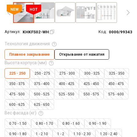
NEW
HOT
KHKFS02-WH
0000/99343
Артикул:
Код:
Технология движения
Плавное закрывание
Открывание от нажатия
Высота корпуса (мм)
225 - 250
250 - 275
275 - 300
300 - 325
325 - 350
350 - 375
375 - 400
400 - 425
425 - 450
450 - 475
475 - 500
500 - 525
525 - 550
550 - 575
575 - 600
600 - 625
625 - 650
Вес фасада (кг)
0.70 - 1.50
0.80 - 1.70
0.80 - 1.60
0.90 - 1.90
0.90 - 1.80
1 - 2.10
1 - 2
1.10 - 2.30
1.20 - 2.40