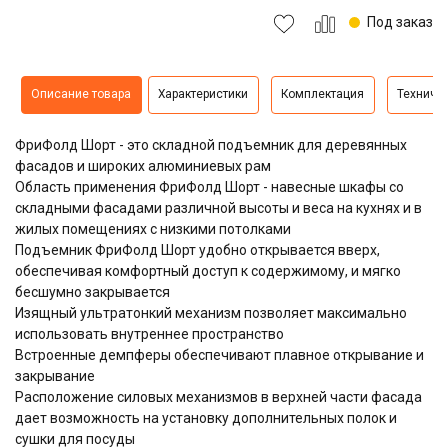
Под заказ
Описание товара
Характеристики
Комплектация
Техниче
ФриФолд Шорт - это складной подъемник для деревянных
фасадов и широких алюминиевых рам
Область применения ФриФолд Шорт - навесные шкафы со
складными фасадами различной высоты и веса на кухнях и в
жилых помещениях с низкими потолками
Подъемник ФриФолд Шорт удобно открывается вверх,
обеспечивая комфортный доступ к содержимому, и мягко
бесшумно закрывается
Изящный ультратонкий механизм позволяет максимально
использовать внутреннее пространство
Встроенные демпферы обеспечивают плавное открывание и
закрывание
Расположение силовых механизмов в верхней части фасада
дает возможность на установку дополнительных полок и
сушки для посуды