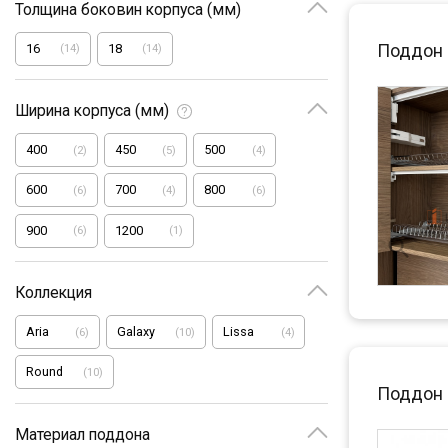
Толщина боковин корпуса (мм)
Поддон 
16
18
(
14
)
(
14
)
Ширина корпуса (мм)
400
450
500
(
2
)
(
5
)
(
4
)
600
700
800
(
6
)
(
4
)
(
6
)
900
1200
(
6
)
(
1
)
Коллекция
Aria
Galaxy
Lissa
(
6
)
(
10
)
(
4
)
Round
(
10
)
Поддон 
Материал поддона