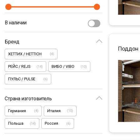
В наличии
Бренд
Поддон 
ХЕТТИХ / HETTICH
(
4
)
РЕЙС / REJS
ВИБО / VIBO
(
14
)
(
10
)
ПУЛЬС / PULSE
(
6
)
Страна изготовитель
Германия
Италия
(
4
)
(
10
)
Польша
Россия
(
14
)
(
6
)