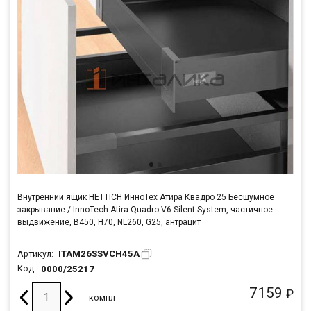
Внутренний ящик HETTICH ИнноТех Атира Квадро 25 Бесшумное
закрывание / InnoTech Atira Quadro V6 Silent System, частичное
выдвижение, B450, H70, NL260, G25, антрацит
ITAM26SSVCH45A
Артикул:
0000/25217
Код:
7159
₽
компл