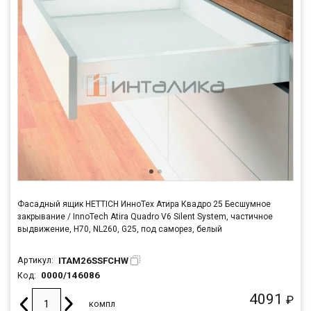
Фасадный ящик HETTICH ИнноТех Атира Квадро 25 Бесшумное
закрывание / InnoTech Atira Quadro V6 Silent System, частичное
выдвижение, H70, NL260, G25, под саморез, белый
ITAM26SSFCHW
Артикул:
0000/146086
Код:
4091
₽
компл