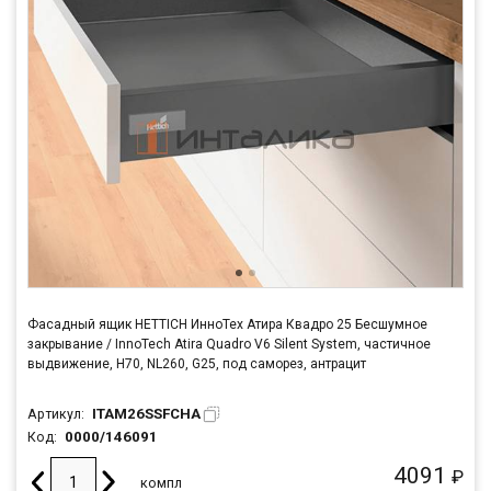
Фасадный ящик HETTICH ИнноТех Атира Квадро 25 Бесшумное
закрывание / InnoTech Atira Quadro V6 Silent System, частичное
выдвижение, H70, NL260, G25, под саморез, антрацит
ITAM26SSFCHA
Артикул:
0000/146091
Код:
4091
₽
компл