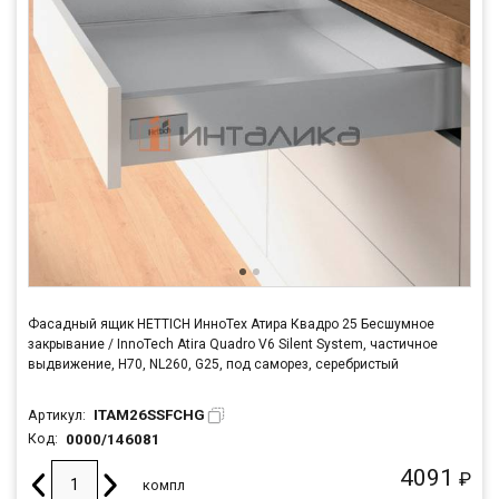
Фасадный ящик HETTICH ИнноТех Атира Квадро 25 Бесшумное
закрывание / InnoTech Atira Quadro V6 Silent System, частичное
выдвижение, H70, NL260, G25, под саморез, серебристый
ITAM26SSFCHG
Артикул:
0000/146081
Код:
4091
₽
компл