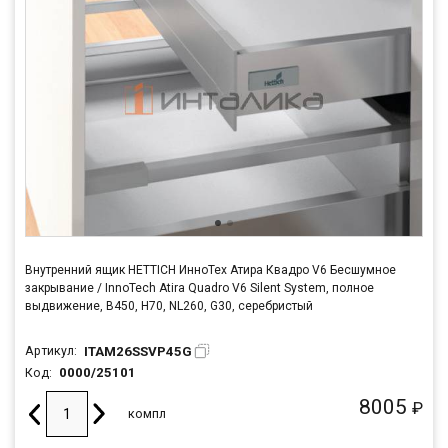
Внутренний ящик HETTICH ИнноТех Атира Квадро V6 Бесшумное
закрывание / InnoTech Atira Quadro V6 Silent System, полное
выдвижение, B450, H70, NL260, G30, серебристый
ITAM26SSVP45G
Артикул:
0000/25101
Код:
8005
₽
компл