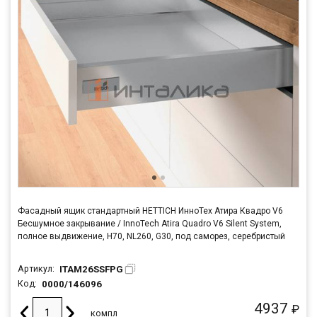
Фасадный ящик стандартный HETTICH ИнноТех Атира Квадро V6
Бесшумное закрывание / InnoTech Atira Quadro V6 Silent System,
полное выдвижение, H70, NL260, G30, под саморез, серебристый
ITAM26SSFPG
Артикул:
0000/146096
Код:
4937
₽
компл