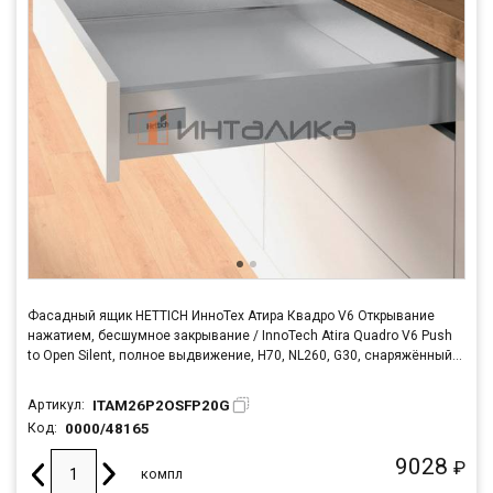
Фасадный ящик HETTICH ИнноТех Атира Квадро V6 Открывание
нажатием, бесшумное закрывание / InnoTech Atira Quadro V6 Push
to Open Silent, полное выдвижение, H70, NL260, G30, снаряжённый
вес ящика 8-20кг, серебристый
ITAM26P2OSFP20G
Артикул:
0000/48165
Код:
9028
₽
компл