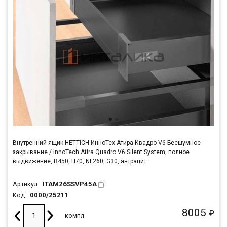
Внутренний ящик HETTICH ИнноТех Атира Квадро V6 Бесшумное
закрывание / InnoTech Atira Quadro V6 Silent System, полное
выдвижение, B450, H70, NL260, G30, антрацит
ITAM26SSVP45A
Артикул:
0000/25211
Код:
8005
₽
компл