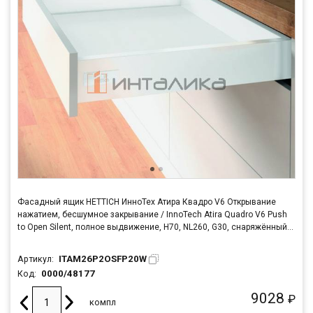
Фасадный ящик HETTICH ИнноТех Атира Квадро V6 Открывание
нажатием, бесшумное закрывание / InnoTech Atira Quadro V6 Push
to Open Silent, полное выдвижение, H70, NL260, G30, снаряжённый
вес ящика 8-20кг, белый
ITAM26P2OSFP20W
Артикул:
0000/48177
Код:
9028
₽
компл