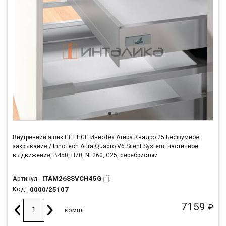
Внутренний ящик HETTICH ИнноТех Атира Квадро 25 Бесшумное
закрывание / InnoTech Atira Quadro V6 Silent System, частичное
выдвижение, B450, H70, NL260, G25, серебристый
ITAM26SSVCH45G
Артикул:
0000/25107
Код:
7159
₽
компл