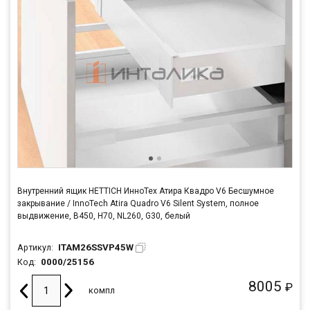
Внутренний ящик HETTICH ИнноТех Атира Квадро V6 Бесшумное
закрывание / InnoTech Atira Quadro V6 Silent System, полное
выдвижение, B450, H70, NL260, G30, белый
ITAM26SSVP45W
Артикул:
0000/25156
Код:
8005
₽
компл