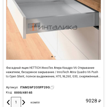
Фасадный ящик HETTICH ИнноТех Атира Квадро V6 Открывание
нажатием, бесшумное закрывание / InnoTech Atira Quadro V6 Push
to Open Silent, полное выдвижение, H70, NL260, G30, снаряжённый
вес ящика 8-20кг, серебристый
ITAM26P2OSFP20G
Артикул:
0000/48165
Код:
9028
₽
компл