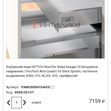
Внутренний ящик HETTICH ИнноТех Атира Квадро 25 Бесшумное
закрывание / InnoTech Atira Quadro V6 Silent System, частичное
выдвижение, B450, H70, NL260, G25, серебристый
ITAM26SSVCH45G
Артикул:
0000/25107
Код:
7159
₽
компл