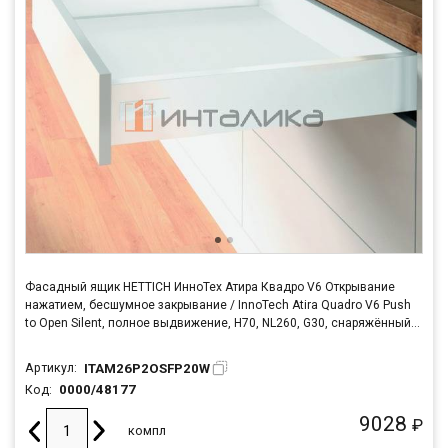
Фасадный ящик HETTICH ИнноТех Атира Квадро V6 Открывание
нажатием, бесшумное закрывание / InnoTech Atira Quadro V6 Push
to Open Silent, полное выдвижение, H70, NL260, G30, снаряжённый
вес ящика 8-20кг, белый
ITAM26P2OSFP20W
Артикул:
0000/48177
Код:
9028
₽
компл