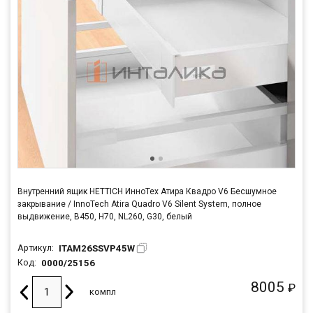
Внутренний ящик HETTICH ИнноТех Атира Квадро V6 Бесшумное
закрывание / InnoTech Atira Quadro V6 Silent System, полное
выдвижение, B450, H70, NL260, G30, белый
ITAM26SSVP45W
Артикул:
0000/25156
Код:
8005
₽
компл