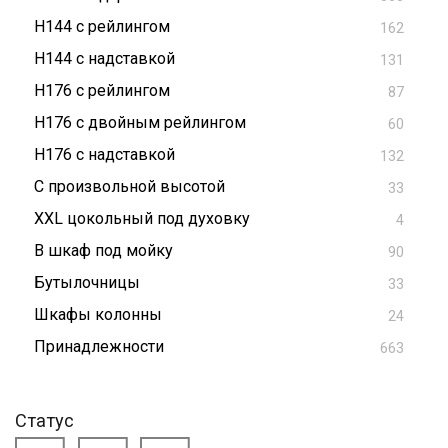
H144 с рейлингом
162
H144 с надставкой
131
H176 с рейлингом
87
H176 с двойным рейлингом
60
H176 с надставкой
132
С произвольной высотой
33
XXL цокольный под духовку
4
В шкаф под мойку
90
Бутылочницы
33
Шкафы колонны
24
Принадлежности
663
Статус