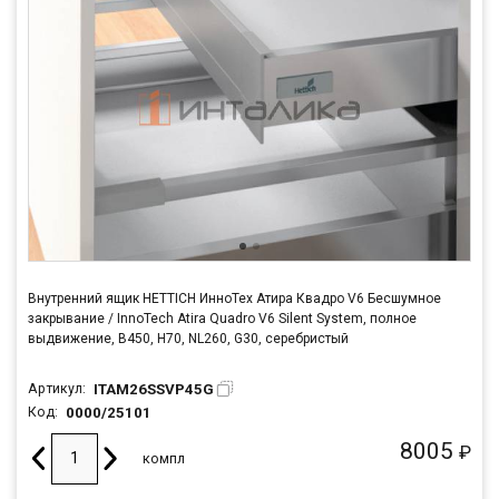
Внутренний ящик HETTICH ИнноТех Атира Квадро V6 Бесшумное
закрывание / InnoTech Atira Quadro V6 Silent System, полное
выдвижение, B450, H70, NL260, G30, серебристый
ITAM26SSVP45G
Артикул:
0000/25101
Код:
8005
₽
компл