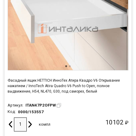
Фасадный ящик HETTICH ИнноТех Атира Квадро V6 Открывание
нажатием / InnoTech Atira Quadro V6 Push to Open, полное
выдвижение, H54, NL470, G30, под саморез, белый
ITAN47P2OFPW
Артикул:
0000/153557
Код:
10102
₽
компл