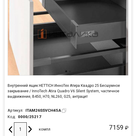
Внутренний ящик HETTICH ИнноТех Атира Квадро 25 Бесшумное
закрывание / InnoTech Atira Quadro V6 Silent System, частичное
выдвижение, B450, H70, NL260, G25, антрацит
ITAM26SSVCH45A
Артикул:
0000/25217
Код:
7159
₽
компл