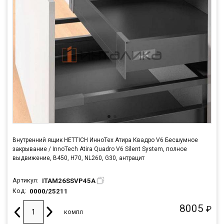
Внутренний ящик HETTICH ИнноТех Атира Квадро V6 Бесшумное
закрывание / InnoTech Atira Quadro V6 Silent System, полное
выдвижение, B450, H70, NL260, G30, антрацит
ITAM26SSVP45A
Артикул:
0000/25211
Код:
8005
₽
компл