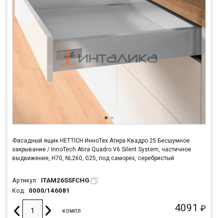
Фасадный ящик HETTICH ИнноТех Атира Квадро 25 Бесшумное
закрывание / InnoTech Atira Quadro V6 Silent System, частичное
выдвижение, H70, NL260, G25, под саморез, серебристый
ITAM26SSFCHG
Артикул:
0000/146081
Код:
4091
₽
компл