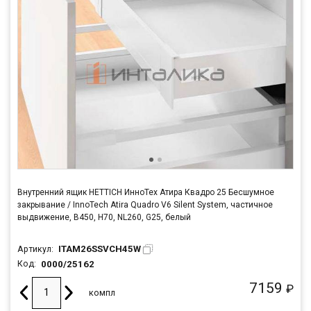
Внутренний ящик HETTICH ИнноТех Атира Квадро 25 Бесшумное
закрывание / InnoTech Atira Quadro V6 Silent System, частичное
выдвижение, B450, H70, NL260, G25, белый
ITAM26SSVCH45W
Артикул:
0000/25162
Код:
7159
₽
компл