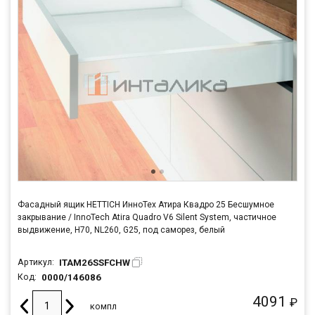
Фасадный ящик HETTICH ИнноТех Атира Квадро 25 Бесшумное
закрывание / InnoTech Atira Quadro V6 Silent System, частичное
выдвижение, H70, NL260, G25, под саморез, белый
ITAM26SSFCHW
Артикул:
0000/146086
Код:
4091
₽
компл