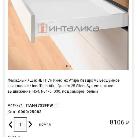
Фасадный ящик HETTICH ИнноТех Атира Квадро V6 Бесшумное
закрывание / InnoTech Atira Quadro 25 Silent System полное
выдвижение, H54, NL470, G30, под саморез, белый
ITAN47SSFPW
Артикул:
0000/25083
Код:
8106
₽
компл