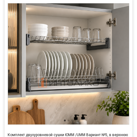
Комплект двухуровневой сушки ЮММ /UMM Вариант №5, в верхнюю