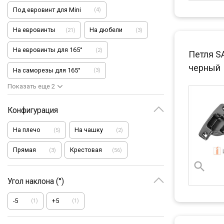
Под евровинт для Mini
(
4
)
На евровинты
На дюбели
(
21
)
(
3
)
На евровинты для 165°
(
2
)
Петля S
черный
На саморезы для 165°
(
3
)
Показать еще 2
Конфигурация
На плечо
На чашку
(
5
)
(
2
)
Прямая
Крестовая
(
3
)
(
56
)
Угол наклона (°)
-5
+5
(
1
)
(
1
)