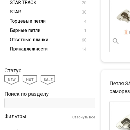
STAR TRACK
20
STAR
30
Торцевые петли
4
Барные петли
1
Ответные планки
60
Принадлежности
14
Статус
NEW
HOT
SALE
Петля S
саморез
Поиск по разделу
Фильтры
Свернуть все