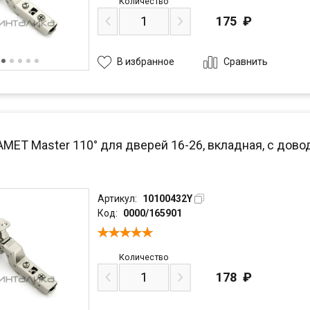
Количество
175
₽
Сравнить
В избранное
AMET Master 110° для дверей 16-26, вкладная, с дово
Артикул:
10100432Y
Код:
0000/165901
Количество
178
₽