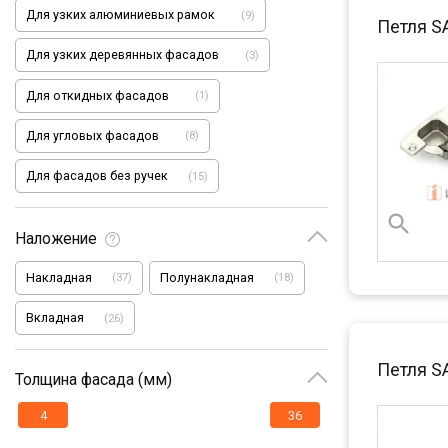
Для узких алюминиевых рамок
(
9
)
Петля S
Для узких деревянных фасадов
(
3
)
Для откидных фасадов
(
1
)
Для угловых фасадов
(
8
)
Для фасадов без ручек
(
15
)
Наложение
Накладная
Полунакладная
(
37
)
(
18
)
Вкладная
(
26
)
Петля S
Толщина фасада (мм)