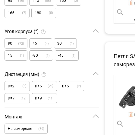
95
110
160
(
16
)
(
56
)
(
2
)
165
180
(
7
)
(
5
)
Угол корпуса (°)
90
45
30
(
72
)
(
4
)
(
1
)
Петля S
15
-30
-45
(
1
)
(
1
)
(
1
)
саморез
Дистанция (мм)
D=2
D=5
D=6
(
3
)
(
26
)
(
2
)
D=7
D=9
(
19
)
(
11
)
Монтаж
На саморезы
(
89
)