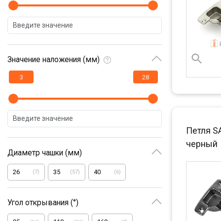
Значение наложения (мм)
Петля S
черный
Диаметр чашки (мм)
26
35
40
(
7
)
(
57
)
(
6
)
Угол открывания (°)