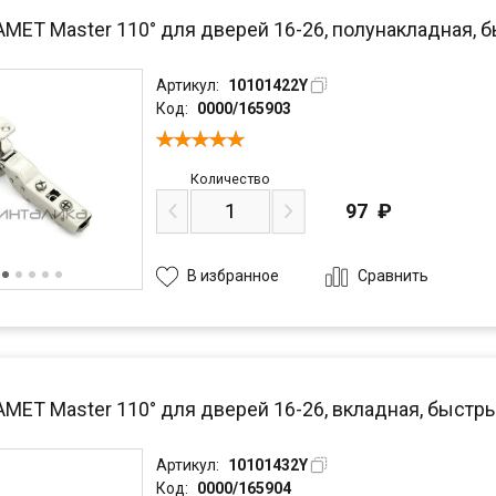
AMET Master 110° для дверей 16-26, полунакладная, 
Артикул:
10101422Y
Код:
0000/165903
Количество
97
₽
Сравнить
В избранное
AMET Master 110° для дверей 16-26, вкладная, быстры
Артикул:
10101432Y
Код:
0000/165904