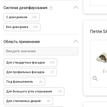
Система демпфирования
С доводчиком
(
20
)
Без доводчика
(
64
)
Петля S
Область применения
Для стандартных фасадов
(
32
)
Для профильных фасадов
(
7
)
Под фальшпанель
(
6
)
Для большого угла открывания
(
9
)
Для стеклянных дверей
(
8
)