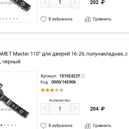
202
₽
Сравнить
В избранное
AMET Master 110° для дверей 16-26, полунакладная, 
, черный
Артикул:
10102422Y
Код:
0000/165906
Количество
204
₽
Сравнить
В избранное