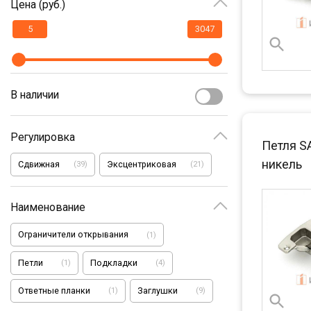
Цена (руб.)
В наличии
Регулировка
Петля S
никель
Сдвижная
Эксцентриковая
(
39
)
(
21
)
Наименование
Ограничители открывания
(
1
)
Петли
Подкладки
(
1
)
(
4
)
Ответные планки
Заглушки
(
1
)
(
9
)