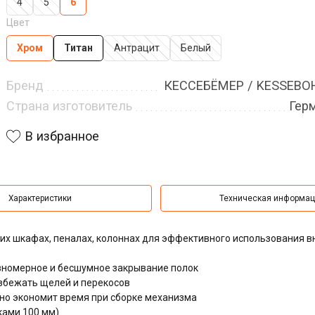
4
5
6
Цвет
Хром
Титан
Антрацит
Белый
Бренд
КЕССЕБЁМЕР / KESSEB
Страна изготовитель
Гер
В избранное
Характеристики
Техническая информа
их шкафах, пеналах, колоннах для эффективного использования в
вномерное и бесшумное закрывание полок
збежать щелей и перекосов
ьно экономит время при сборке механизма
ками 100 мм)