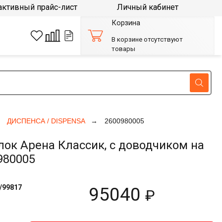
активный прайс-лист
Личный кабинет
Корзина
В корзине отсутствуют
товары
ДИСПЕНСА / DISPENSA
2600980005
к Арена Классик, с доводчиком на
980005
/99817
95040
₽