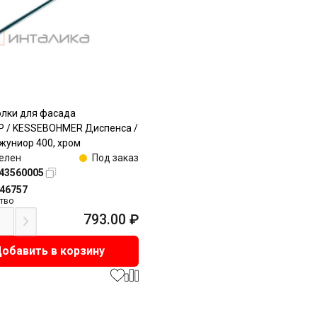
олки для фасада
 / KESSEBOHMER Диспенса /
униор 400, хром
елен
Под заказ
43560005
146757
тво
793.00
₽
обавить в корзину