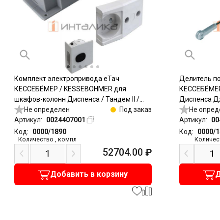
Комплект электропривода еТач
Делитель п
КЕССЕБЁМЕР / KESSEBOHMER для
КЕССЕБЁМЕР
шкафов-колонн Диспенса / Тандем II /
Диспенса Дж
Тандем Сайд
Не определен
Под заказ
Не опред
Артикул:
0024407001
Артикул:
00
Код:
0000/1890
Код:
0000/
Количество
,
компл
Количес
52704.00
₽
Добавить в корзину
Д