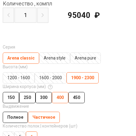
Количество
,
компл
95040
₽
Серия
Arena classic
Arena style
Arena pure
Высота (мм)
1200 - 1600
1600 - 2000
1900 - 2300
Ширина корпуса (мм)
150
250
300
400
450
Выдвижение
Полное
Частичное
Количество полок | контейнеров (шт)