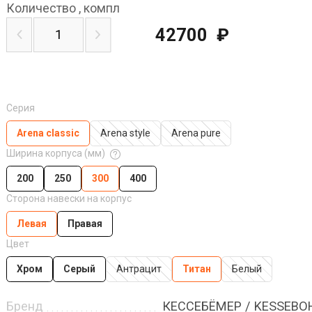
Количество
,
компл
42700
₽
Серия
Arena classic
Arena style
Arena pure
Ширина корпуса (мм)
200
250
300
400
Сторона навески на корпус
Левая
Правая
Цвет
Хром
Серый
Антрацит
Титан
Белый
Бренд
КЕССЕБЁМЕР / KESSEB