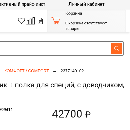
активный прайс-лист
Личный кабинет
Корзина
В корзине отсутствуют
товары
КОМФОРТ / COMFORT
2377140102
к + полка для специй, с доводчиком,
/99411
42700
₽