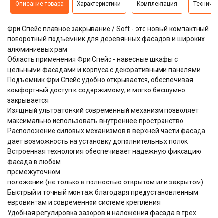
Описание товара
Характеристики
Комплектация
Техниче
Фри Спейс плавное закрывание / Soft - это новый компактный
поворотный подъемник для деревянных фасадов и широких
алюминиевых рам
Область применения Фри Спейс - навесные шкафы с
цельными фасадами и корпуса с декоративными панелями
Подъемник Фри Спейс удобно открывается, обеспечивая
комфортный доступ к содержимому, и мягко бесшумно
закрывается
Изящный ультратонкий cовременный механизм позволяет
максимально использовать внутреннее пространство
Расположение силовых механизмов в верхней части фасада
дает возможность на установку дополнительных полок
Встроенная технология обеспечивает надежную фиксацию
фасада в любом
промежуточном
положении (не только в полностью открытом или закрытом)
Быстрый и точный монтаж благодаря предустановленным
евровинтам и современной системе крепления
Удобная регулировка зазоров и наложения фасада в трех