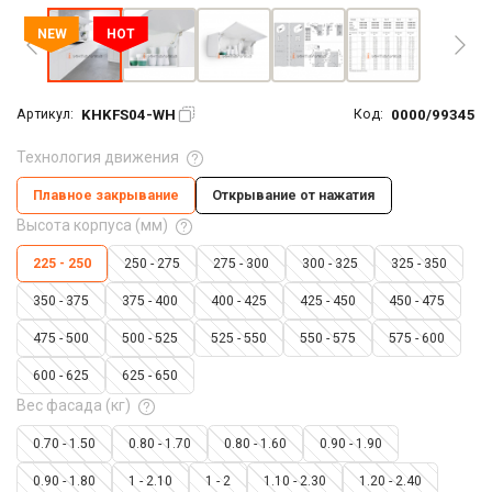
NEW
HOT
KHKFS04-WH
0000/99345
Артикул:
Код:
Технология движения
Плавное закрывание
Открывание от нажатия
Высота корпуса (мм)
225 - 250
250 - 275
275 - 300
300 - 325
325 - 350
350 - 375
375 - 400
400 - 425
425 - 450
450 - 475
475 - 500
500 - 525
525 - 550
550 - 575
575 - 600
600 - 625
625 - 650
Вес фасада (кг)
0.70 - 1.50
0.80 - 1.70
0.80 - 1.60
0.90 - 1.90
0.90 - 1.80
1 - 2.10
1 - 2
1.10 - 2.30
1.20 - 2.40