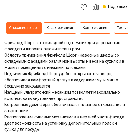
Под заказ
Описание товара
Характеристики
Комплектация
Техниче
ФриФолд Шорт - это складной подъемник для деревянных
фасадов и широких алюминиевых рам
Область применения ФриФолд Шорт - навесные шкафы со
складными фасадами различной высоты и веса на кухнях и в
жилых помещениях с низкими потолками
Подъемник ФриФолд Шорт удобно открывается вверх,
обеспечивая комфортный доступ к содержимому, и мягко
бесшумно закрывается
Изящный ультратонкий механизм позволяет максимально
использовать внутреннее пространство
Встроенные демпферы обеспечивают плавное открывание и
закрывание
Расположение силовых механизмов в верхней части фасада
дает возможность на установку дополнительных полок и
сушки для посуды