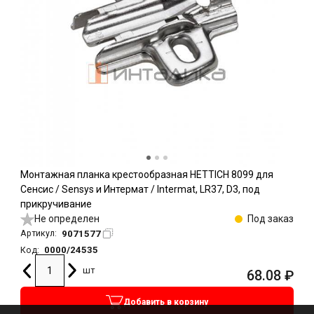
Монтажная планка крестообразная HETTICH 8099 для
Сенсис / Sensys и Интермат / Intermat, LR37, D3, под
прикручивание
Не определен
Под заказ
9071577
Артикул:
0000/24535
Код:
шт
68.08
₽
Добавить в корзину