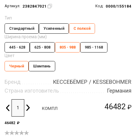
2382847021
0000/155184
Артикул:
Код:
Тип
Стандартный
Усиленный
С полкой
Ширина проема (мм)
445 - 628
625 - 808
805 - 988
985 - 1168
Цвет
Черный
Шампань
Бренд
КЕССЕБЁМЕР / KESSEBOHMER
Страна изготовитель
Германия
46482
₽
компл
46482
₽