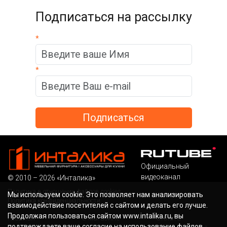
Подписаться на рассылку
*
*
Официальный
видеоканал
© 2010 – 2026 «Инталика»
Политика в отношении файлов cookies
Мы используем cookie. Это позволяет нам анализировать
Политика конфиденциальности
взаимодействие посетителей с сайтом и делать его лучше.
Продолжая пользоваться сайтом www.intalika.ru, вы
Главная
О магазине
Оплата
подтверждаете ваше согласие на использование файлов