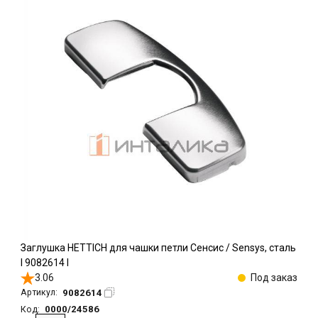
Заглушка HETTICH для чашки петли Сенсис / Sensys, сталь
l 9082614 l
3.06
Под заказ
9082614
Артикул:
0000/24586
Код: