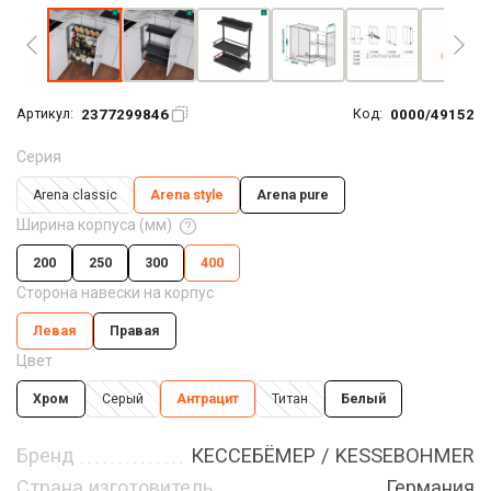
2377299846
0000/49152
Артикул:
Код:
Серия
Arena classic
Arena style
Arena pure
Ширина корпуса (мм)
200
250
300
400
Сторона навески на корпус
Левая
Правая
Цвет
Хром
Серый
Антрацит
Титан
Белый
Бренд
КЕССЕБЁМЕР / KESSEBOHMER
Страна изготовитель
Германия