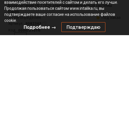
взаимодействие посетителей с сайтом и делать его лучше.
Блок питания HETTICH электромеханической системы
Продолжая пользоваться сайтом www.intalika.ru, вы
Easys
подтверждаете ваше согласие на использование файлов
Не определен
Под заказ
cookie.
9082363
Артикул:
Подробнее →
Подтверждаю
0000/27516
Код:
шт
8781.00
₽
Добавить в корзину
Подписаться на рассылку
*