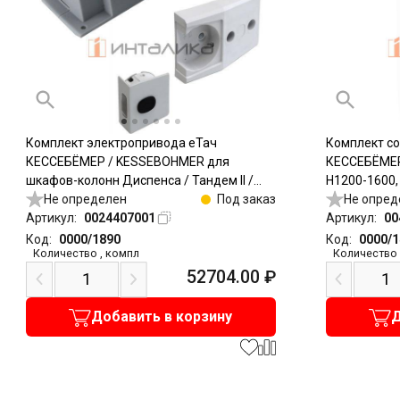
Комплект электропривода еТач
Комплект с
КЕССЕБЁМЕР / KESSEBOHMER для
КЕССЕБЁМЕР
шкафов-колонн Диспенса / Тандем II /
H1200-1600,
Тандем Сайд
Не определен
Под заказ
Не опред
Артикул:
0024407001
Артикул:
00
Код:
0000/1890
Код:
0000/
Количество
,
компл
Количество
52704.00
₽
Добавить в корзину
Д