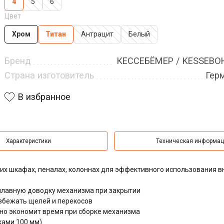
4
5
6
Цвет
Хром
Титан
Антрацит
Белый
Бренд
КЕССЕБЁМЕР / KESSEB
Страна изготовитель
Гер
В избранное
Характеристики
Техническая информа
их шкафах, пеналах, колоннах для эффективного использования в
лавную доводку механизма при закрытии
збежать щелей и перекосов
ьно экономит время при сборке механизма
ками 100 мм)