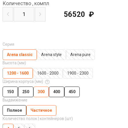
Количество
,
компл
56520
₽
Серия
Arena classic
Arena style
Arena pure
Высота (мм)
1200 - 1600
1600 - 2000
1900 - 2300
Ширина корпуса (мм)
150
250
300
400
450
Выдвижение
Полное
Частичное
Количество полок | контейнеров (шт)