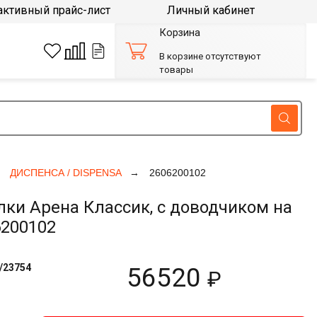
активный прайс-лист
Личный кабинет
Корзина
В корзине отсутствуют
товары
ДИСПЕНСА / DISPENSA
2606200102
и Арена Классик, с доводчиком на
6200102
/23754
56520
₽