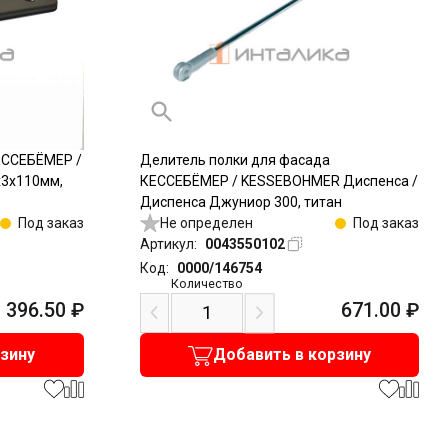
ЕССЕБЁМЕР /
Делитель полки для фасада
х3х110мм,
КЕССЕБЁМЕР / KESSEBOHMER Диспенса /
Диспенса Джуниор 300, титан
Под заказ
Не определен
Под заказ
Артикул:
0043550102
Код:
0000/146754
Количество
396.50
₽
671.00
₽
рзину
Добавить в корзину