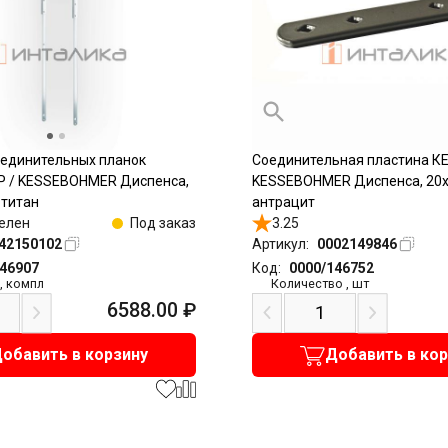
оединительных планок
Соединительная пластина К
 / KESSEBOHMER Диспенса,
KESSEBOHMER Диспенса, 20
 титан
антрацит
елен
Под заказ
3.25
42150102
Артикул:
0002149846
146907
Код:
0000/146752
,
компл
Количество
,
шт
6588.00
₽
обавить в корзину
Добавить в ко