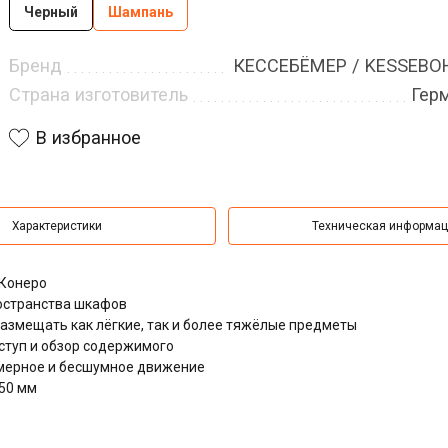
Черный
Шампань
Бренд
КЕССЕБЁМЕР / KESSEB
Страна изготовитель
Гер
В избранное
Характеристики
Техническая информа
 Конеро
остранства шкафов
азмещать как лёгкие, так и более тяжёлые предметы
туп и обзор содержимого
мерное и бесшумное движение
450 мм