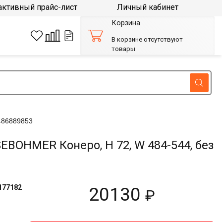
активный прайс-лист
Личный кабинет
Корзина
В корзине отсутствуют
товары
486889853
BOHMER Конеро, H 72, W 484-544, без
177182
20130
₽