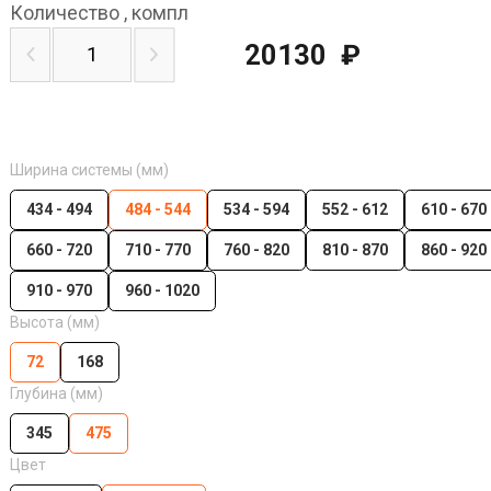
Количество
,
компл
20130
₽
Ширина системы (мм)
434 - 494
484 - 544
534 - 594
552 - 612
610 - 670
660 - 720
710 - 770
760 - 820
810 - 870
860 - 920
910 - 970
960 - 1020
Высота (мм)
72
168
Глубина (мм)
345
475
Цвет