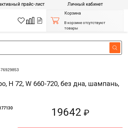
активный прайс-лист
Личный кабинет
Корзина
В корзине отсутствуют
товары
476929853
H 72, W 660-720, без дна, шампань,
177130
19642
₽