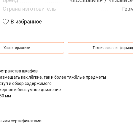
Бренд
КЕССЕБЁМЕР / KESSEB
Страна изготовитель
Гер
В избранное
Характеристики
Техническая информа
остранства шкафов
азмещать как лёгкие, так и более тяжёлые предметы
туп и обзор содержимого
мерное и бесшумное движение
450 мм
дными сертификатами