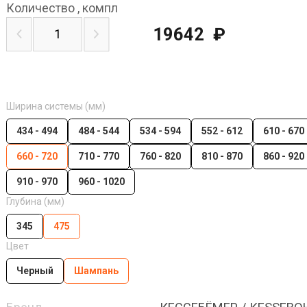
Количество
,
компл
19642
₽
Ширина системы (мм)
434 - 494
484 - 544
534 - 594
552 - 612
610 - 670
660 - 720
710 - 770
760 - 820
810 - 870
860 - 920
910 - 970
960 - 1020
Глубина (мм)
345
475
Цвет
Черный
Шампань