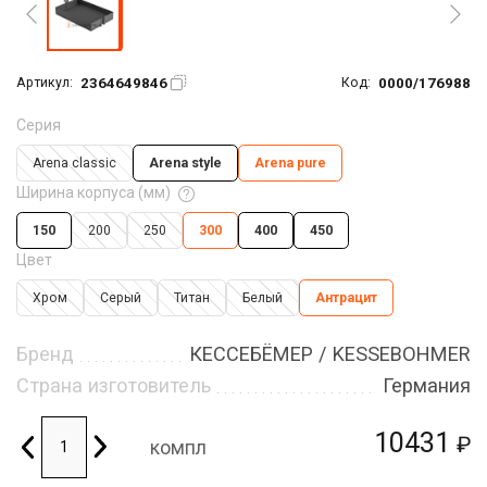
2364649846
0000/176988
Артикул:
Код:
Серия
Arena classic
Arena style
Arena pure
Ширина корпуса (мм)
150
200
250
300
400
450
Цвет
Хром
Серый
Титан
Белый
Антрацит
Бренд
КЕССЕБЁМЕР / KESSEBOHMER
Страна изготовитель
Германия
10431
₽
компл