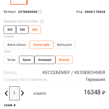
2370600005
0000/176934
Артикул:
Код:
Ширина корпуса (мм)
450
500
600
Серия
Arena classic
Arena style
Arena pure
Цвет
Титан
Хром
Антрацит
Белый
Бренд
КЕССЕБЁМЕР / KESSEBOHMER
Страна изготовитель
Германия
16348
₽
компл
16348
₽