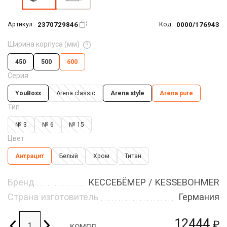
2370729846
0000/176943
Артикул:
Код:
Ширина корпуса (мм)
450
500
600
Серия
YouBoxx
Arena classic
Arena style
Arena pure
Тип
№ 3
№ 6
№ 15
Цвет
Антрацит
Белый
Хром
Титан
Бренд
КЕССЕБЁМЕР / KESSEBOHMER
Страна изготовитель
Германия
12444
₽
компл