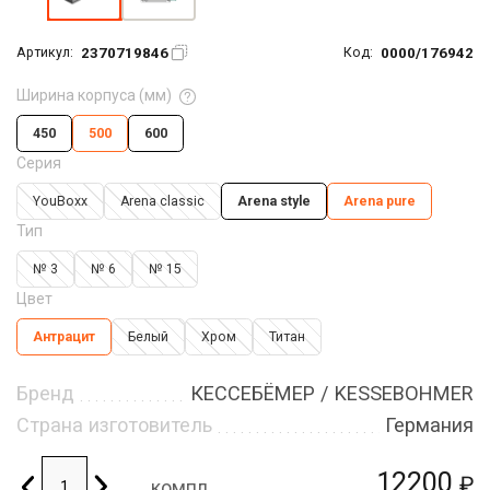
2370719846
0000/176942
Артикул:
Код:
Ширина корпуса (мм)
450
500
600
Серия
YouBoxx
Arena classic
Arena style
Arena pure
Тип
№ 3
№ 6
№ 15
Цвет
Антрацит
Белый
Хром
Титан
Бренд
КЕССЕБЁМЕР / KESSEBOHMER
Страна изготовитель
Германия
12200
₽
компл