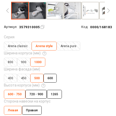
3579310005
0000/168183
Артикул:
Код:
Серия
Arena classic
Arena style
Arena pure
Ширина корпуса (мм)
800
900
1000
Ширина фасада (мм)
400
450
500
600
Высота корпуса (мм)
600 - 750
720 - 900
1265
Сторона навески на корпус
Левая
Правая