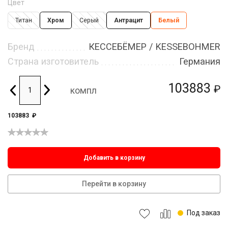
Цвет
Титан
Хром
Серый
Антрацит
Белый
Бренд
КЕССЕБЁМЕР / KESSEBOHMER
Страна изготовитель
Германия
103883
₽
компл
103883
₽
Добавить в корзину
Перейти в корзину
Под заказ