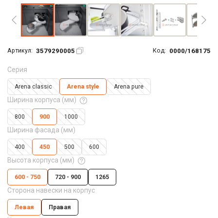
3579290005
0000/168175
Артикул:
Код:
Серия
Arena classic
Arena style
Arena pure
Ширина корпуса (мм)
800
900
1000
Ширина фасада (мм)
400
450
500
600
Высота корпуса (мм)
600 - 750
720 - 900
1265
Сторона навески на корпус
Левая
Правая