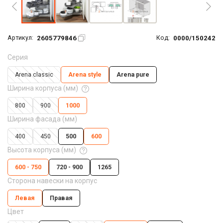
2605779846
0000/150242
Артикул:
Код:
Серия
Arena classic
Arena style
Arena pure
Ширина корпуса (мм)
800
900
1000
Ширина фасада (мм)
400
450
500
600
Высота корпуса (мм)
600 - 750
720 - 900
1265
Сторона навески на корпус
Левая
Правая
Цвет