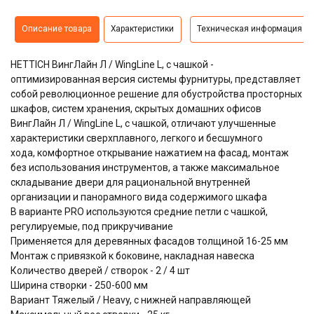
Описание товара
Характеристики
Техническая информация
HETTICH ВингЛайн Л / WingLine L, с чашкой -
оптимизированная версия системы фурнитуры, представляет
собой революционное решение для обустройства просторных
шкафов, систем хранения, скрытых домашних офисов
ВингЛайн Л / WingLine L, с чашкой, отличают улучшенные
характеристики сверхплавного, легкого и бесшумного
хода,
комфортное открывание нажатием на фасад, монтаж
без использования инструментов, а также максимальное
складывание двери для рациональной внутренней
организации и панорамного вида содержимого шкафа
В варианте PRO используются средние петли с чашкой,
регулируемые, под прикручивание
Применяется для деревянных фасадов толщиной 16-25 мм
Монтаж с привязкой к боковине, накладная навеска
Количество дверей / створок - 2 / 4 шт
Ширина створки - 250-600 мм
Вариант Тяжелый / Heavy, с нижней направляющей