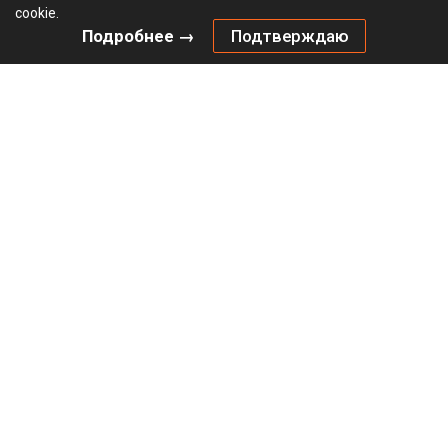
cookie.
Подробнее →
Подтверждаю
Комплект механизма HETTICH Открывание нажатием /
Push to move (2024) для складных дверей, тяжелый /
Heavy, серый
Не определен
В наличии