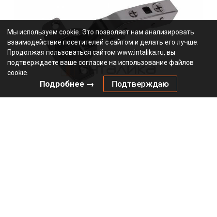
Мы используем cookie. Это позволяет нам анализировать
взаимодействие посетителей с сайтом и делать его лучше.
Продолжая пользоваться сайтом www.intalika.ru, вы
подтверждаете ваше согласие на использование файлов
cookie.
Подробнее →
Подтверждаю
Петля HETTICH Сенсис / Sensys 8645i (B12,5) 110°, для
дверей 15-24 мм, накладная, с доводчиком, Ø35, под
саморезы, черный обсидиан
3.64
В наличии
9117734
Артикул:
0000/59964
Код:
шт
592.11
₽