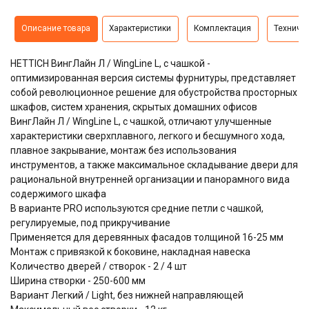
Описание товара
Характеристики
Комплектация
Техниче
HETTICH ВингЛайн Л / WingLine L, с чашкой -
оптимизированная версия системы фурнитуры, представляет
собой революционное решение для обустройства просторных
шкафов, систем хранения, скрытых домашних офисов
ВингЛайн Л / WingLine L, с чашкой, отличают улучшенные
характеристики сверхплавного, легкого и бесшумного хода,
плавное закрывание, монтаж без использования
инструментов, а также максимальное складывание двери для
рациональной внутренней организации и панорамного вида
содержимого шкафа
В варианте PRO используются средние петли с чашкой,
регулируемые, под прикручивание
Применяется для деревянных фасадов толщиной 16-25 мм
Монтаж с привязкой к боковине, накладная навеска
Количество дверей / створок - 2 / 4 шт
Ширина створки - 250-600 мм
Вариант Легкий / Light, без нижней направляющей