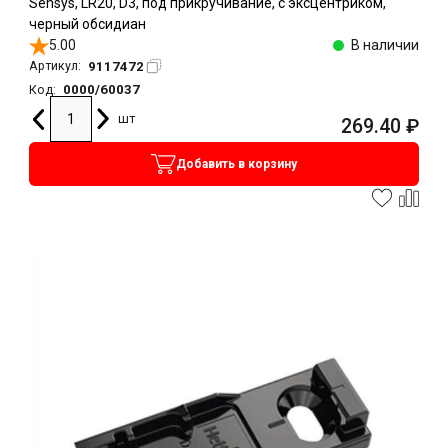
Sensys, LR20, D3, под прикручивание, с эксцентриком,
черный обсидиан
5.00
В наличии
9117472
Артикул:
0000/60037
Код:
шт
269.40
₽
Добавить в корзину