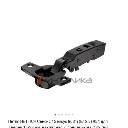
Петля HETTICH Сенсис / Sensys 8631i (B12.5) 95°, для
дверей 15-32 мм, накладная, с доводчиком, Ø35, под