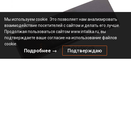
Мы используем cookie. Это позволяет нам анализировать
взаимодействие посетителей с сайтом и делать его лучше.
Продолжая пользоваться сайтом www.intalika.ru, вы
подтверждаете ваше согласие на использование файлов
cookie.
Подробнее →
Подтверждаю
Заглушка HETTICH для плеча петли Сенсис / Sensys, с
логотипом Hettich, черный обсидиан
5.00
В наличии
9091821
Артикул:
0000/60039
Код:
шт
25.75
₽