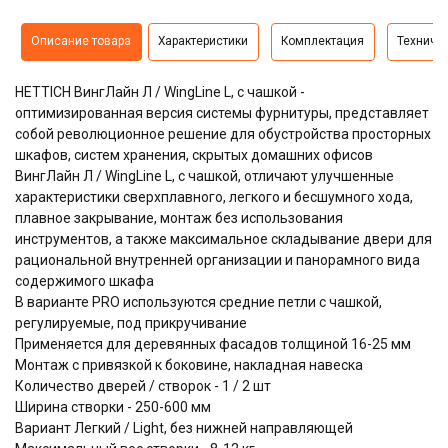
Описание товара
Характеристики
Комплектация
Техниче
HETTICH ВингЛайн Л / WingLine L, с чашкой -
оптимизированная версия системы фурнитуры, представляет
собой революционное решение для обустройства просторных
шкафов, систем хранения, скрытых домашних офисов
ВингЛайн Л / WingLine L, с чашкой, отличают улучшенные
характеристики сверхплавного, легкого и бесшумного хода,
плавное закрывание, монтаж без использования
инструментов, а также максимальное складывание двери для
рациональной внутренней организации и панорамного вида
содержимого шкафа
В варианте PRO используются средние петли с чашкой,
регулируемые, под прикручивание
Применяется для деревянных фасадов толщиной 16-25 мм
Монтаж с привязкой к боковине, накладная навеска
Количество дверей / створок - 1 / 2 шт
Ширина створки - 250-600 мм
Вариант Легкий / Light, без нижней направляющей