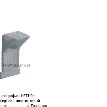
вого профиля HETTICH
ingLine L, пластик, серый
елен
Под заказ