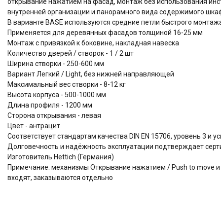
открывание нажатием на фасад, монтаж без использования инс
внутренней организации и панорамного вида содержимого шк
В варианте BASE используются средние петли быстрого монтажа
Применяется для деревянных фасадов толщиной 16-25 мм
Монтаж с привязкой к боковине, накладная навеска
Количество дверей / створок - 1 / 2 шт
Ширина створки - 250-600 мм
Вариант Легкий / Light, без нижней направляющей
Максимальный вес створки - 8-12 кг
Высота корпуса - 500-1000 мм
Длина профиля - 1200 мм
Сторона открывания - левая
Цвет - антрацит
Соответствует стандартам качества DIN EN 15706, уровень 3 и 
Долговечность и надёжность эксплуатации подтверждает серти
Изготовитель Hettich (Германия)
Примечание: механизмы Открывание нажатием / Push to move и Пл
входят, заказываются отдельно