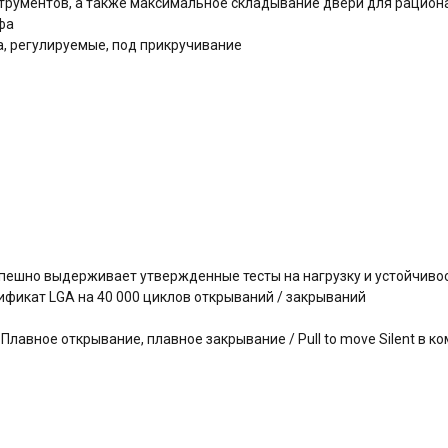
трументов, а также максимальное складывание двери для рацион
афа
, регулируемые, под прикручивание
успешно выдерживает утвержденные тесты на нагрузку и устойчиво
фикат LGA на 40 000 циклов открываний / закрываний
авное открывание, плавное закрывание / Pull to move Silent в ко