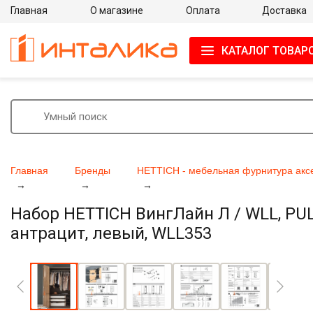
Главная
О магазине
Оплата
Доставка
КАТАЛОГ ТОВАР
Главная
Бренды
HETTICH - мебельная фурнитура акс
Набор HETTICH ВингЛайн Л / WLL, PULL
антрацит, левый, WLL353
Увеличить фото