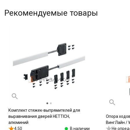
Рекомендуемые товары
Комплект стяжек-выпрямителей для
выравнивания дверей HETTICH,
Опора ходо
алюминий
ВингЛайн / W
4.50
В наличии
Не опред