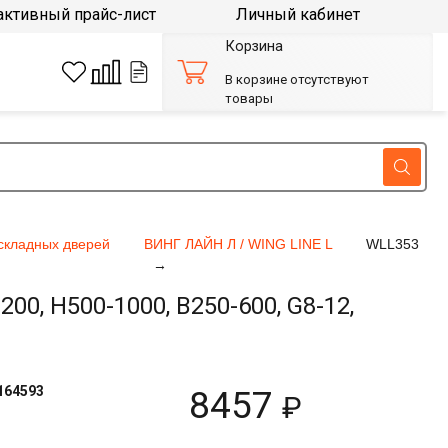
активный прайс-лист
Личный кабинет
Корзина
В корзине отсутствуют
товары
складных дверей
ВИНГ ЛАЙН Л / WING LINE L
WLL353
0, H500-1000, B250-600, G8-12,
164593
8457
₽