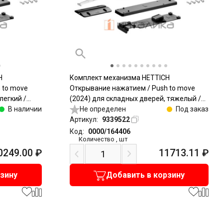
H
Комплект механизма HETTICH
 to move
Открывание нажатием / Push to move
легкий /
(2024) для складных дверей, тяжелый /
В наличии
Heavy, антрацит
Не определен
Под заказ
Артикул:
9339522
Код:
0000/164406
Количество
,
шт
0249.00
₽
11713.11
₽
рзину
Добавить в корзину