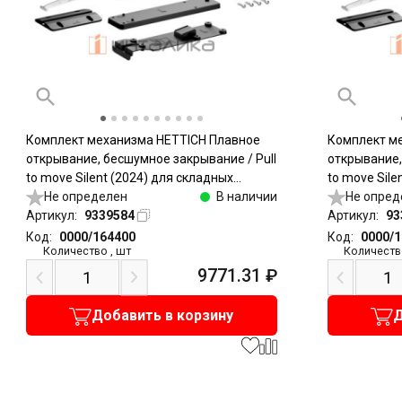
Комплект механизма HETTICH Плавное
Комплект м
открывание, бесшумное закрывание / Pull
открывание,
to move Silent (2024) для складных
to move Sile
дверей, легкий / Light, антрацит
Не определен
В наличии
дверей, тяж
Не опред
Артикул:
9339584
Артикул:
93
Код:
0000/164400
Код:
0000/
Количество
,
шт
Количеств
9771.31
₽
Добавить в корзину
Д