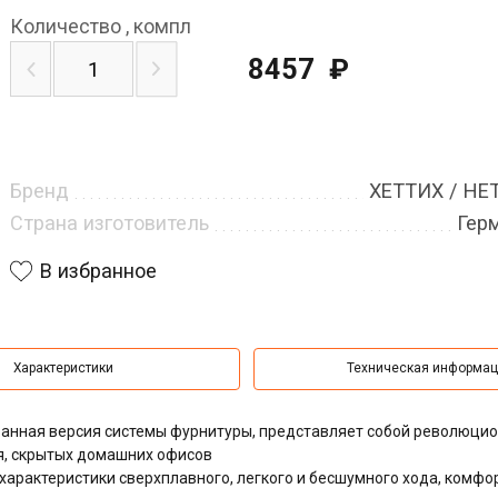
Количество
,
компл
8457
₽
Бренд
ХЕТТИХ / HE
Страна изготовитель
Гер
В избранное
Характеристики
Техническая информа
ованная версия системы фурнитуры, представляет собой революци
я, скрытых домашних офисов
характеристики сверхплавного, легкого и бесшумного хода,
комфо