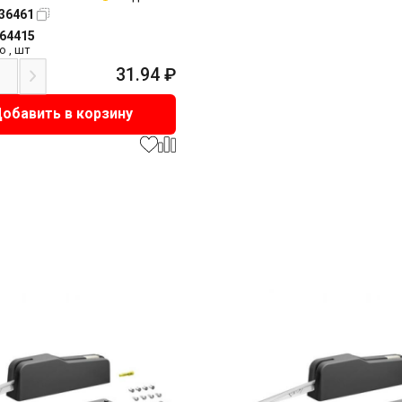
36461
164415
о
,
шт
31.94
₽
обавить в корзину