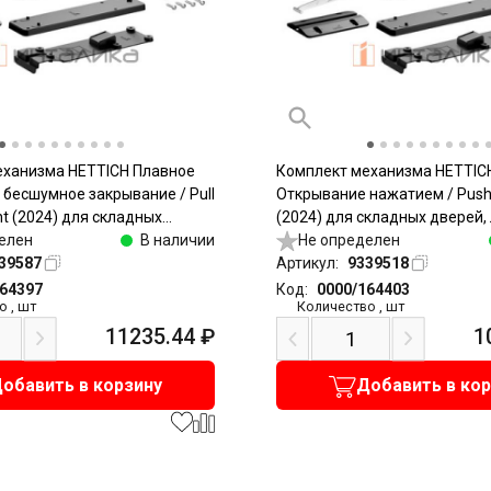
еханизма HETTICH Плавное
Комплект механизма HETTIC
 бесшумное закрывание / Pull
Открывание нажатием / Push
nt (2024) для складных
(2024) для складных дверей, 
елый / Heavy, антрацит
елен
В наличии
Light, антрацит
Не определен
39587
Артикул:
9339518
164397
Код:
0000/164403
о
,
шт
Количество
,
шт
11235.44
₽
1
обавить в корзину
Добавить в ко