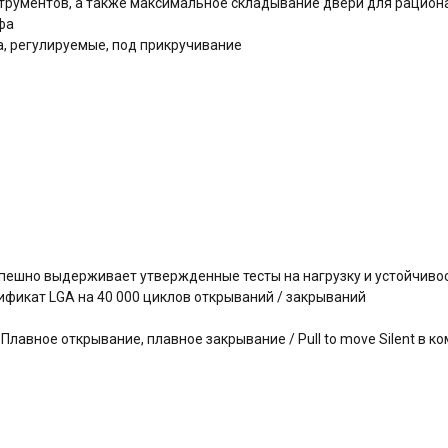
трументов, а также максимальное складывание двери для рацион
афа
, регулируемые, под прикручивание
успешно выдерживает утвержденные тесты на нагрузку и устойчиво
фикат LGA на 40 000 циклов открываний / закрываний
авное открывание, плавное закрывание / Pull to move Silent в ко