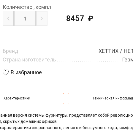
Количество
,
компл
8457
₽
Бренд
ХЕТТИХ / HE
Страна изготовитель
Гер
В избранное
Характеристики
Техническая информа
ованная версия системы фурнитуры, представляет собой революци
я, скрытых домашних офисов
характеристики сверхплавного, легкого и бесшумного хода,
комфо