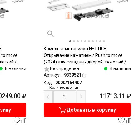
H
Комплект механизма HETTICH
 to move
Открывание нажатием / Push to move
легкий /
(2024) для складных дверей, тяжелый /
В наличии
Heavy, белый
Не определен
В наличии
Артикул:
9339521
Код:
0000/164407
Количество
,
шт
0249.00
₽
11713.11
₽
рзину
Добавить в корзину