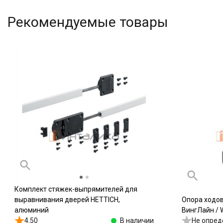
Рекомендуемые товары
Комплект стяжек-выпрямителей для
выравнивания дверей HETTICH,
Опора ходо
алюминий
ВингЛайн / W
4.50
В наличии
Не опред