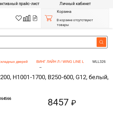
активный прайс-лист
Личный кабинет
Корзина
В корзине отсутствуют
товары
складных дверей
ВИНГ ЛАЙН Л / WING LINE L
WLL326
0, H1001-1700, B250-600, G12, белый,
164566
8457
₽