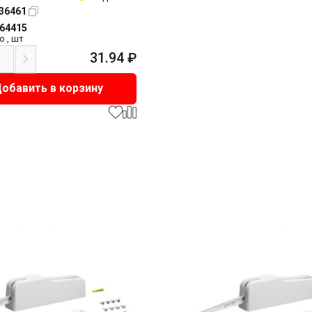
36461
164415
о
,
шт
31.94
₽
обавить в корзину