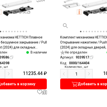
еханизма HETTICH Плавное
Комплект механизма HETTIC
 бесшумное закрывание / Pull
Открывание нажатием / Push
nt (2024) для складных
(2024) для складных дверей, 
елый / Heavy, белый
елен
В наличии
Light, белый
Не определен
39586
Артикул:
9339517
164398
Код:
0000/164404
о
,
шт
Количество
,
шт
11235.44
₽
1
обавить в корзину
Добавить в ко