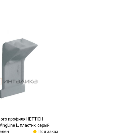
вого профиля HETTICH
ingLine L, пластик, серый
елен
Под заказ