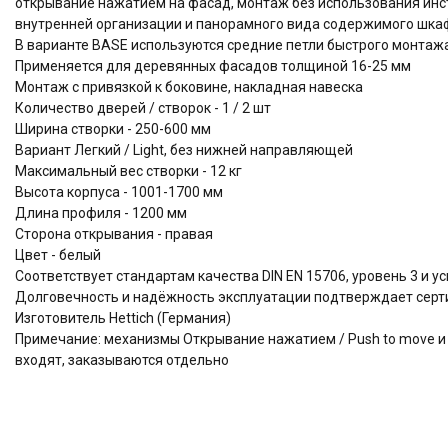
открывание нажатием на фасад, монтаж без использования инс
внутренней организации и панорамного вида содержимого шк
В варианте BASE используются средние петли быстрого монтажа
Применяется для деревянных фасадов толщиной 16-25 мм
Монтаж с привязкой к боковине, накладная навеска
Количество дверей / створок - 1 / 2 шт
Ширина створки - 250-600 мм
Вариант Легкий / Light, без нижней направляющей
Максимальный вес створки - 12 кг
Высота корпуса - 1001-1700 мм
Длина профиля - 1200 мм
Сторона открывания - правая
Цвет - белый
Соответствует стандартам качества DIN EN 15706, уровень 3 и 
Долговечность и надёжность эксплуатации подтверждает серти
Изготовитель Hettich (Германия)
Примечание: механизмы Открывание нажатием / Push to move и Пл
входят, заказываются отдельно