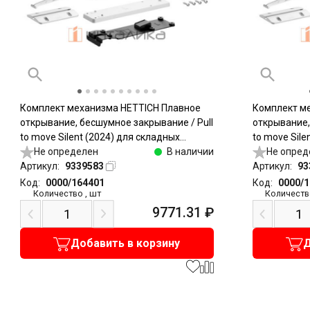
Комплект механизма HETTICH Плавное
Комплект м
открывание, бесшумное закрывание / Pull
открывание,
to move Silent (2024) для складных
to move Sile
дверей, легкий / Light, белый
Не определен
В наличии
дверей, тяж
Не опред
Артикул:
9339583
Артикул:
93
Код:
0000/164401
Код:
0000/
Количество
,
шт
Количеств
9771.31
₽
Добавить в корзину
Д