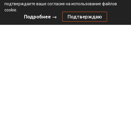
подтверждаете ваше согласие на использование файлов
cookie.
Подробнее →
Подтверждаю
Комплект механизма HETTICH Открывание нажатием /
Push to move (2024) для складных дверей, тяжелый /
Heavy, белый