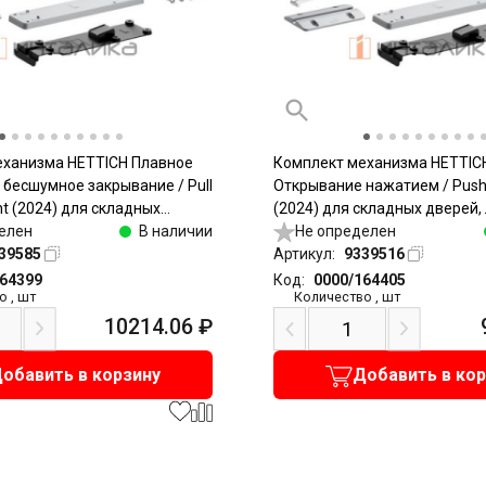
еханизма HETTICH Плавное
Комплект механизма HETTIC
 бесшумное закрывание / Pull
Открывание нажатием / Push
nt (2024) для складных
(2024) для складных дверей, 
елый / Heavy, серый
елен
В наличии
Light, серый
Не определен
39585
Артикул:
9339516
164399
Код:
0000/164405
о
,
шт
Количество
,
шт
10214.06
₽
обавить в корзину
Добавить в ко