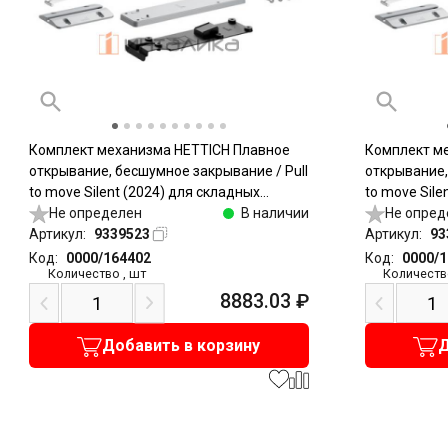
Комплект механизма HETTICH Плавное
Комплект м
открывание, бесшумное закрывание / Pull
открывание,
to move Silent (2024) для складных
to move Sile
дверей, легкий / Light, серый
Не определен
В наличии
дверей, тяж
Не опред
Артикул:
9339523
Артикул:
93
Код:
0000/164402
Код:
0000/
Количество
,
шт
Количеств
8883.03
₽
Добавить в корзину
Д