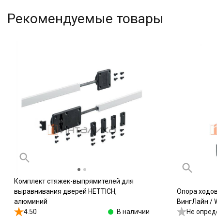
Рекомендуемые товары
Комплект стяжек-выпрямителей для
выравнивания дверей HETTICH,
Опора ходо
алюминий
ВингЛайн / W
4.50
В наличии
Не опред