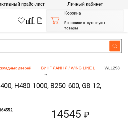
активный прайс-лист
Личный кабинет
Корзина
В корзине отсутствуют
товары
складных дверей
ВИНГ ЛАЙН Л / WING LINE L
WLL298
0, H480-1000, B250-600, G8-12,
164552
14545
₽