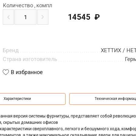
Количество
,
компл
14545
₽
Бренд
ХЕТТИХ / HE
Страна изготовитель
Гер
В избранное
Характеристики
Техническая информа
ованная версия системы фурнитуры, представляет собой революци
я, скрытых домашних офисов
характеристики сверхплавного, легкого и бесшумного хода,
комфо
трументов, а также максимальное складывание двери для рацион