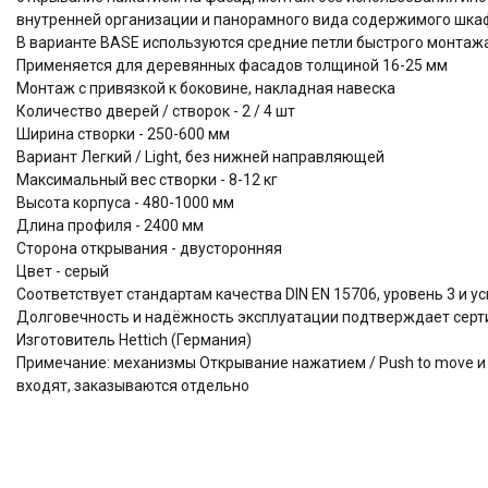
внутренней организации и панорамного вида содержимого шк
В варианте BASE используются средние петли быстрого монтажа
Применяется для деревянных фасадов толщиной 16-25 мм
Монтаж с привязкой к боковине, накладная навеска
Количество дверей / створок - 2 / 4 шт
Ширина створки - 250-600 мм
Вариант Легкий / Light, без нижней направляющей
Максимальный вес створки - 8-12 кг
Высота корпуса - 480-1000 мм
Длина профиля - 2400 мм
Сторона открывания - двусторонняя
Цвет - серый
Соответствует стандартам качества DIN EN 15706, уровень 3 и 
Долговечность и надёжность эксплуатации подтверждает серти
Изготовитель Hettich (Германия)
Примечание: механизмы Открывание нажатием / Push to move и Пл
входят, заказываются отдельно