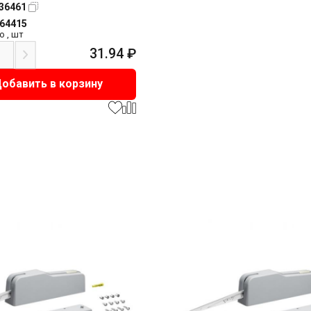
36461
164415
о
,
шт
31.94
₽
обавить в корзину