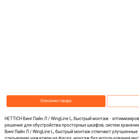
Описание товара
HETTICH ВингЛайн Л / WingLine L, быстрый монтаж - оптимизир
решение для обустройства просторных шкафов, систем хранени
ВингЛайн Л / WingLine L, быстрый монтаж отличают улучшенные 
открывание нажатием на фасад, монтаж без использования инс