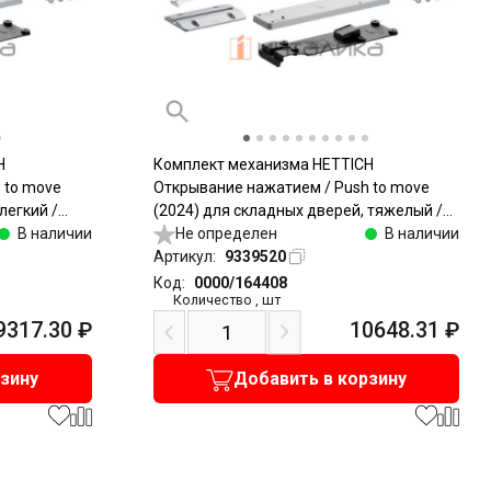
H
Комплект механизма HETTICH
 to move
Открывание нажатием / Push to move
легкий /
(2024) для складных дверей, тяжелый /
В наличии
Heavy, серый
Не определен
В наличии
Артикул:
9339520
Код:
0000/164408
Количество
,
шт
9317.30
₽
10648.31
₽
рзину
Добавить в корзину