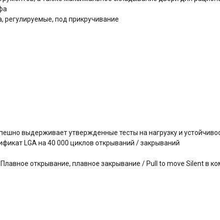
афа
, регулируемые, под прикручивание
успешно выдерживает утвержденные тесты на нагрузку и устойчиво
фикат LGA на 40 000 циклов открываний / закрываний
авное открывание, плавное закрывание / Pull to move Silent в ко