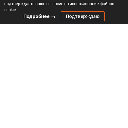
подтверждаете ваше согласие на использование файлов
cookie.
Подробнее →
Подтверждаю
Комплект механизма HETTICH Открывание нажатием /
Push to move (2024) для складных дверей, тяжелый /
Heavy, серый