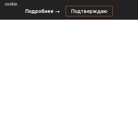
cookie.
Подробнее →
Подтверждаю
Комплект механизма HETTICH Открывание нажатием /
Push to move (2024) для складных дверей, тяжелый /
Heavy, серый
Не определен
В наличии