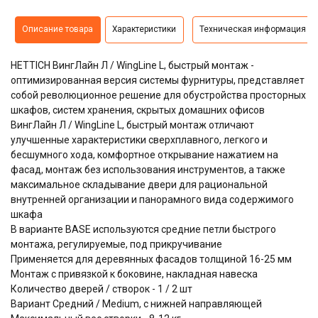
Описание товара
Характеристики
Техническая информация
HETTICH ВингЛайн Л / WingLine L, быстрый монтаж -
оптимизированная версия системы фурнитуры, представляет
собой революционное решение для обустройства просторных
шкафов, систем хранения, скрытых домашних офисов
ВингЛайн Л / WingLine L, быстрый монтаж отличают
улучшенные характеристики сверхплавного, легкого и
бесшумного хода,
комфортное открывание нажатием на
фасад, монтаж без использования инструментов, а также
максимальное складывание двери для рациональной
внутренней организации и панорамного вида содержимого
шкафа
В варианте BASE используются средние петли быстрого
монтажа, регулируемые, под прикручивание
Применяется для деревянных фасадов толщиной 16-25 мм
Монтаж с привязкой к боковине, накладная навеска
Количество дверей / створок - 1 / 2 шт
Вариант Средний / Medium, с нижней направляющей