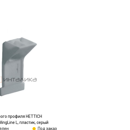
вого профиля HETTICH
ingLine L, пластик, серый
елен
Под заказ