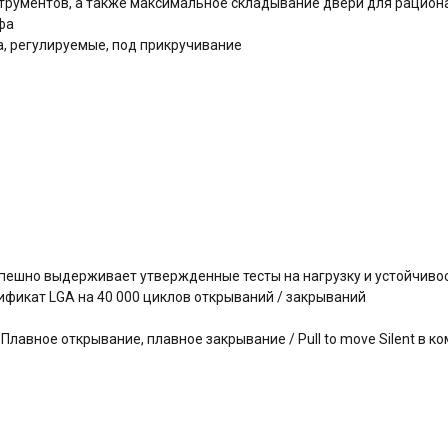
трументов, а также максимальное складывание двери для рацион
афа
, регулируемые, под прикручивание
успешно выдерживает утвержденные тесты на нагрузку и устойчиво
фикат LGA на 40 000 циклов открываний / закрываний
авное открывание, плавное закрывание / Pull to move Silent в ко