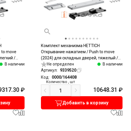
H
Комплект механизма HETTICH
 to move
Открывание нажатием / Push to move
легкий /
(2024) для складных дверей, тяжелый /
В наличии
Heavy, серый
Не определен
В наличии
Артикул:
9339520
Код:
0000/164408
Количество
,
шт
9317.30
₽
10648.31
₽
рзину
Добавить в корзину