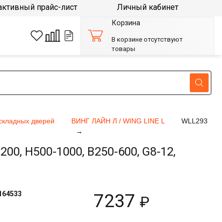
активный прайс-лист
Личный кабинет
Корзина
В корзине отсутствуют
товары
складных дверей
ВИНГ ЛАЙН Л / WING LINE L
WLL293
0, H500-1000, B250-600, G8-12,
164533
7237
₽