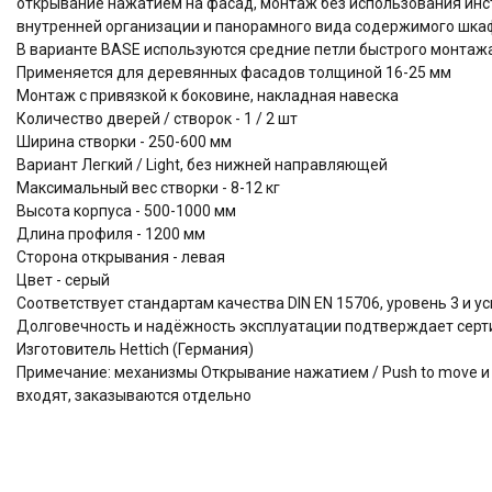
открывание нажатием на фасад, монтаж без использования инс
внутренней организации и панорамного вида содержимого шк
В варианте BASE используются средние петли быстрого монтажа
Применяется для деревянных фасадов толщиной 16-25 мм
Монтаж с привязкой к боковине, накладная навеска
Количество дверей / створок - 1 / 2 шт
Ширина створки - 250-600 мм
Вариант Легкий / Light, без нижней направляющей
Максимальный вес створки - 8-12 кг
Высота корпуса - 500-1000 мм
Длина профиля - 1200 мм
Сторона открывания - левая
Цвет - серый
Соответствует стандартам качества DIN EN 15706, уровень 3 и 
Долговечность и надёжность эксплуатации подтверждает серти
Изготовитель Hettich (Германия)
Примечание: механизмы Открывание нажатием / Push to move и Пл
входят, заказываются отдельно