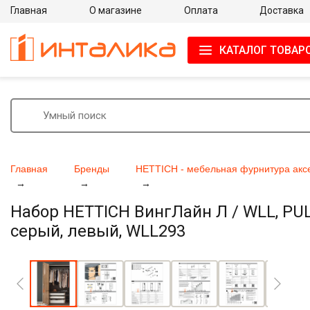
Главная
О магазине
Оплата
Доставка
КАТАЛОГ ТОВАР
Главная
Бренды
HETTICH - мебельная фурнитура акс
Набор HETTICH ВингЛайн Л / WLL, PULL
серый, левый, WLL293
Увеличить фото