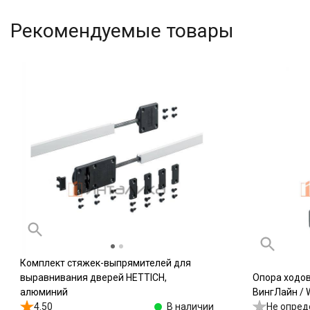
Рекомендуемые товары
Комплект стяжек-выпрямителей для
выравнивания дверей HETTICH,
Опора ходо
алюминий
ВингЛайн / W
4.50
В наличии
Не опред