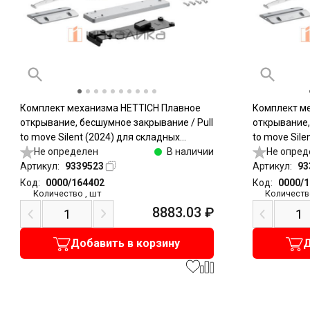
Комплект механизма HETTICH Плавное
Комплект м
открывание, бесшумное закрывание / Pull
открывание,
to move Silent (2024) для складных
to move Sile
дверей, легкий / Light, серый
Не определен
В наличии
дверей, тяж
Не опред
Артикул:
9339523
Артикул:
93
Код:
0000/164402
Код:
0000/
Количество
,
шт
Количеств
8883.03
₽
Добавить в корзину
Д