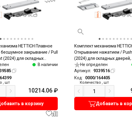
еханизма HETTICH Плавное
Комплект механизма HETTIC
 бесшумное закрывание / Pull
Открывание нажатием / Push
nt (2024) для складных
(2024) для складных дверей, 
елый / Heavy, серый
елен
В наличии
Light, серый
Не определен
39585
Артикул:
9339516
164399
Код:
0000/164405
о
,
шт
Количество
,
шт
10214.06
₽
обавить в корзину
Добавить в ко