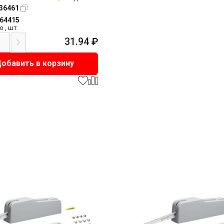
36461
164415
о
,
шт
31.94
₽
обавить в корзину