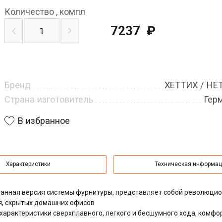
Количество
,
компл
7237
₽
Бренд
ХЕТТИХ / HE
Страна изготовитель
Гер
В избранное
Характеристики
Техническая информа
ованная версия системы фурнитуры, представляет собой революци
я, скрытых домашних офисов
характеристики сверхплавного, легкого и бесшумного хода,
комфо