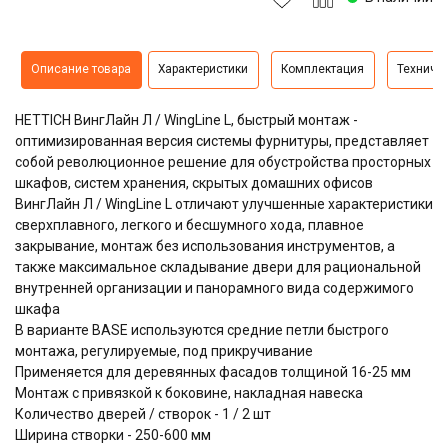
Описание товара
Характеристики
Комплектация
Техниче
HETTICH ВингЛайн Л / WingLine L, быстрый монтаж -
оптимизированная версия системы фурнитуры, представляет
собой революционное решение для обустройства просторных
шкафов, систем хранения, скрытых домашних офисов
ВингЛайн Л / WingLine L отличают улучшенные характеристики
сверхплавного, легкого и бесшумного хода, плавное
закрывание, монтаж без использования инструментов, а
также максимальное складывание двери для рациональной
внутренней организации и панорамного вида содержимого
шкафа
В варианте BASE используются средние петли быстрого
монтажа, регулируемые, под прикручивание
Применяется для деревянных фасадов толщиной 16-25 мм
Монтаж с привязкой к боковине, накладная навеска
Количество дверей / створок - 1 / 2 шт
Ширина створки - 250-600 мм