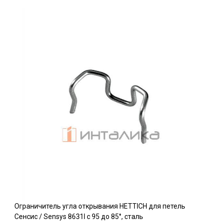
Ограничитель угла открывания HETTICH для петель
Сенсис / Sensys 8631I c 95 до 85°, сталь